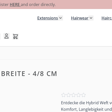
gister
HERE
and order directly.
Extensions
Hairwear
Hairc
Show submenu for Extensi
Show subme
Toggle minicart, Cart is empty
BREITE - 4/8 CM
Entdecke die Hybrid Weft v
Komfort, Langlebigkeit un