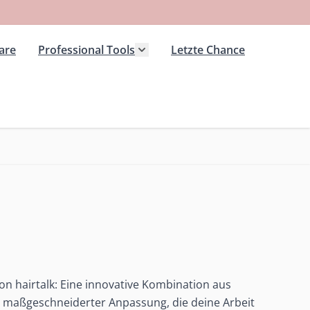
are
Professional Tools
Letzte Chance
ons category
nu for Hairwear category
Show submenu for Professional 
on hairtalk: Eine innovative Kombination aus
d maßgeschneiderter Anpassung, die deine Arbeit