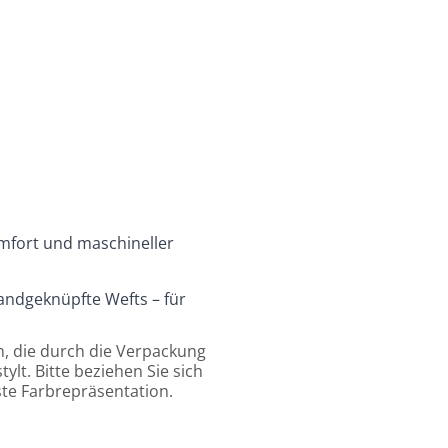
keiten
h gewünschtem Ergebnis.
timale Haltbarkeit
mfort und maschineller
andgeknüpfte Wefts – für
m, die durch die Verpackung
lt. Bitte beziehen Sie sich
ste Farbrepräsentation.