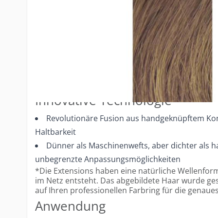
91cm Breite für maximale Anpassungsmöglich
Durchschnittlich 2–3 Packungen pro Kopf, je nac
Höchste Qualität
Intakte und versiegelte Schuppenschicht für op
Volles Haar von der Wurzel bis zu den Spitzen
Widerstandsfähig und langlebig
Innovative Technologie
Revolutionäre Fusion aus handgeknüpftem Ko
Haltbarkeit
Dünner als Maschinenwefts, aber dichter als h
unbegrenzte Anpassungsmöglichkeiten
*Die Extensions haben eine natürliche Wellenfor
im Netz entsteht. Das abgebildete Haar wurde gesty
auf Ihren professionellen Farbring für die genaue
Anwendung