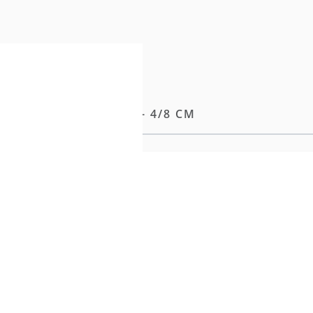
53CM - 91CM BREITE - 4/8 CM
nd Anpassungsfähigkeit.
t-Naht
noten
bis zu den Spitzen