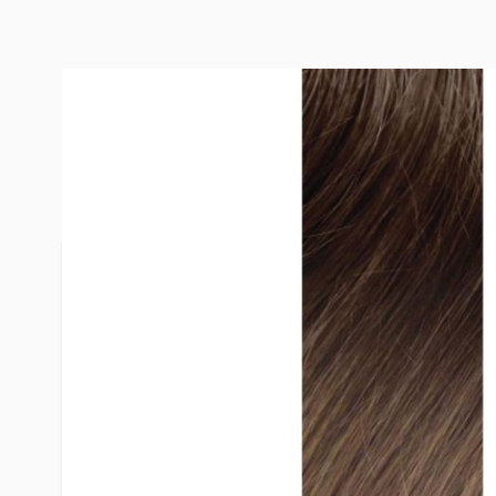
DESCRIPTION
HYBRID WEFT 
Unsere Hybrid Weft – Komfort, Haltbarkeit u
KOMFORT & HALTBARKEIT
Premium-Merkmale
100% Remy Echthaar
Unauffällige, leichte und strapazierfähige Wef
Kein Rückhaar – verhindert Verfilzen und Verk
Double-Drawn-Design für Fülle von der Wurzel 