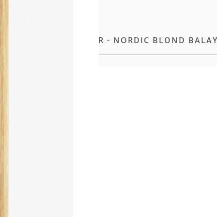
ARD 55CM - 12 BÄNDER - NORDIC BLOND BALA
e Methode unserer
 geliefert, das gezeigte Haar
ionellen Farbring für die
ereiche mit höherer