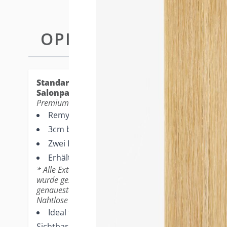
OPIS
TAPE-IN EXTENSIONS STAND
Standard Tape-in Extensions - die beliebtest
Salonpartner.
Premium-Merkmale
Remy Echthaar
3cm breite Tape Extensions
Zwei Bänder bilden eine vollständige Extension
Erhältlich in 12er-Packungen
* Alle Extensions werden mit einer leichten Wellenform
wurde gestylt. Bitte beziehen Sie sich auf Ihren profess
genaueste Farbrepräsentation.
Nahtlose Ergebnisse
Ideal für dünneres Haar, kleinere Köpfe und B
Sichtbarkeit