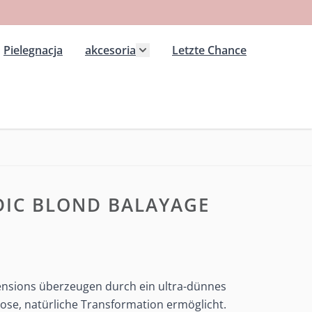
Pielegnacja
akcesoria
Letzte Chance
 kategorii Extension wlosy przedluzane
ż podmenu dla kategorii Peruki
Pokaż podmenu dla kategorii ak
DIC BLOND BALAYAGE
nsions überzeugen durch ein ultra-dünnes
ose, natürliche Transformation ermöglicht.