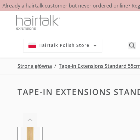
Already a hairtalk customer but never ordered online? Re
Przejdź do treści
Hairtalk Polish Store
Strona główna
/
Tape-in Extensions Standard 55cm
TAPE-IN EXTENSIONS STAN
View larger image