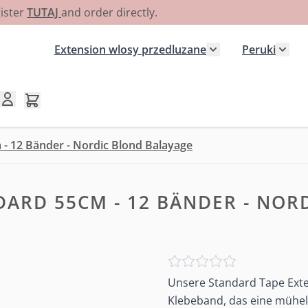
gister
TUTAJ
and order directly.
Extension wlosy przedluzane
Peruki
Pokaż podmenu dla
Poka
Pokaż/ukryj koszyk, Koszyk jest pusty
 - 12 Bänder - Nordic Blond Balayage
DARD 55CM - 12 BÄNDER - NOR
Unsere Standard Tape Exte
Klebeband, das eine mühel