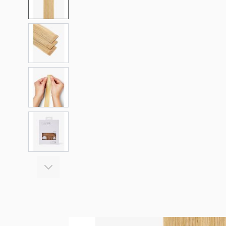
View larger image
View larger image
View larger image