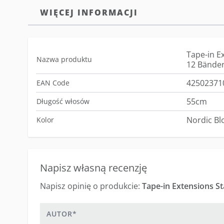
WIĘCEJ INFORMACJI
Tape-in E
Nazwa produktu
12 Bänder
42502371
EAN Code
55cm
Długość włosów
Nordic Bl
Kolor
Napisz własną recenzję
Napisz opinię o produkcie:
Tape-in Extensions S
Autor