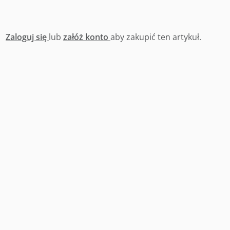
Zaloguj się
lub
załóż konto
aby zakupić ten artykuł.