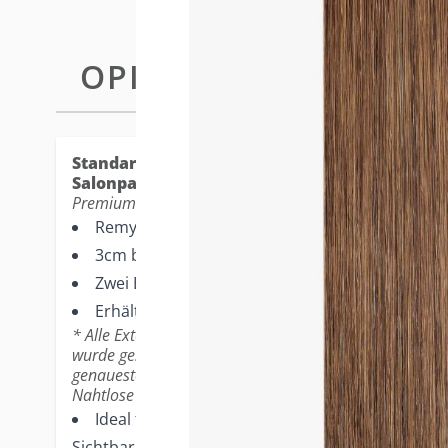
OPIS
TAPE-IN EXTENSIONS STANDA
Standard Tape-in Extensions - die beliebtest
Salonpartner.
Premium-Merkmale
Remy Echthaar
3cm breite Tape Extensions
Zwei Bänder bilden eine vollständige Extension
Erhältlich in 12er-Packungen
* Alle Extensions werden mit einer leichten Wellenform
wurde gestylt. Bitte beziehen Sie sich auf Ihren profess
genaueste Farbrepräsentation.
Nahtlose Ergebnisse
Ideal für dünneres Haar, kleinere Köpfe und B
Sichtbarkeit