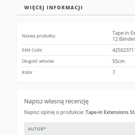
WIĘCEJ INFORMACJI
Tape-in E
Nazwa produktu
12 Bänder
42502371
EAN Code
55cm
Długość włosów
7
Kolor
Napisz własną recenzję
Napisz opinię o produkcie:
Autor