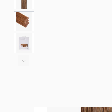
View larger image
View larger image