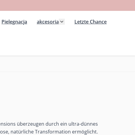
Pielegnacja
akcesoria
Letzte Chance
 kategorii Extension wlosy przedluzane
ż podmenu dla kategorii Peruki
Pokaż podmenu dla kategorii ak
nsions überzeugen durch ein ultra-dünnes
ose, natürliche Transformation ermöglicht.