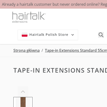
Already a hairtalk customer but never ordered online? Re
Przejdź do treści
Hairtalk Polish Store
Strona główna
/
Tape-in Extensions Standard 55cm 
TAPE-IN EXTENSIONS STAND
View larger image