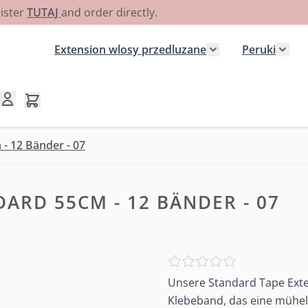
gister
TUTAJ
and order directly.
Extension wlosy przedluzane
Peruki
Pokaż podmenu dla
Poka
Pokaż/ukryj koszyk, Koszyk jest pusty
- 12 Bänder - 07
ARD 55CM - 12 BÄNDER - 07
Unsere Standard Tape Exte
Klebeband, das eine mühel