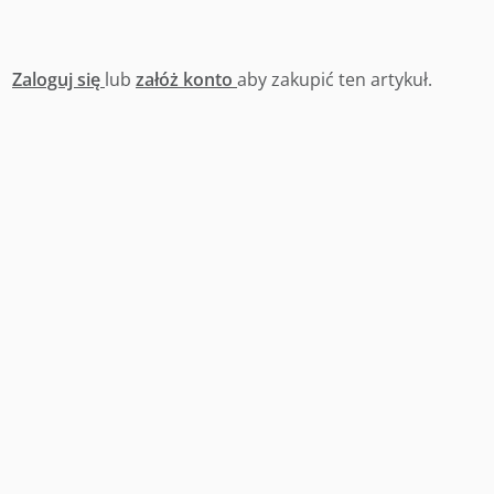
Zaloguj się
lub
załóż konto
aby zakupić ten artykuł.