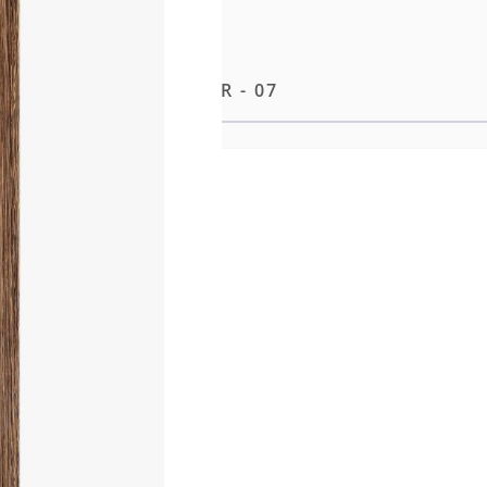
RD 55CM - 12 BÄNDER - 07
e Methode unserer
 geliefert, das gezeigte Haar
ionellen Farbring für die
ereiche mit höherer