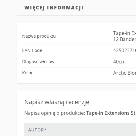
WIĘCEJ INFORMACJI
Tape-in E
Nazwa produktu
12 Bänder
42502371
EAN Code
40cm
Długość włosów
Arctic Bl
Kolor
Napisz własną recenzję
Napisz opinię o produkcie:
Tape-in Extensions S
Autor