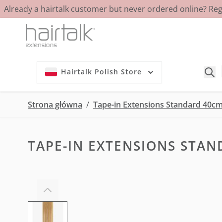
Already a hairtalk customer but never ordered online? Re
Przejdź do treści
Hairtalk Polish Store
Strona główna
/
Tape-in Extensions Standard 40cm 
TAPE-IN EXTENSIONS STAN
View larger image