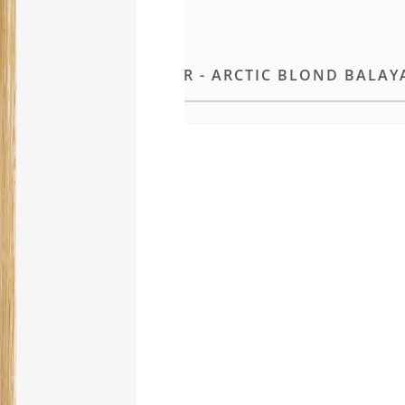
ARD 40CM - 12 BÄNDER - ARCTIC BLOND BALAY
e Methode unserer
 geliefert, das gezeigte Haar
ionellen Farbring für die
ereiche mit höherer