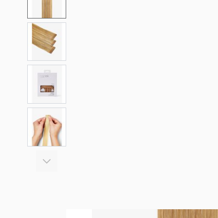
View larger image
View larger image
View larger image