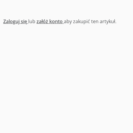
Zaloguj się
lub
załóż konto
aby zakupić ten artykuł.