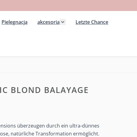
Pielegnacja
akcesoria
Letzte Chance
 kategorii Extension wlosy przedluzane
ż podmenu dla kategorii Peruki
Pokaż podmenu dla kategorii ak
TIC BLOND BALAYAGE
nsions überzeugen durch ein ultra-dünnes
ose, natürliche Transformation ermöglicht.