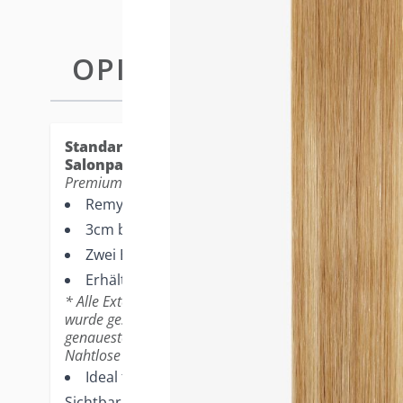
OPIS
TAPE-IN EXTENSIONS STAND
Standard Tape-in Extensions - die beliebtest
Salonpartner.
Premium-Merkmale
Remy Echthaar
3cm breite Tape Extensions
Zwei Bänder bilden eine vollständige Extension
Erhältlich in 12er-Packungen
* Alle Extensions werden mit einer leichten Wellenform
wurde gestylt. Bitte beziehen Sie sich auf Ihren profess
genaueste Farbrepräsentation.
Nahtlose Ergebnisse
Ideal für dünneres Haar, kleinere Köpfe und B
Sichtbarkeit