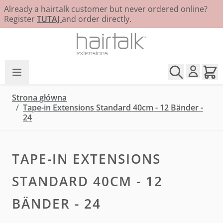
Already a hairtalk customer but never ordered online?
Register
TUTAJ
and order directly.
Przejdź do treści
Strona główna
/
Tape-in Extensions Standard 40cm - 12 Bänder -
24
TAPE-IN EXTENSIONS
STANDARD 40CM - 12
BÄNDER - 24