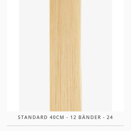
Unsere Standard Tape Extensions überzeugen durch
ein ultra-dünnes Klebeband, das eine mühelose,
natürliche Transformation ermöglicht.
Brak w magazynie
Zaloguj się
lub
załóż konto
aby zakupić ten artykuł.
OPIS
TAPE-IN EXTENSIONS
STANDARD 40CM - 12 BÄNDER - 24