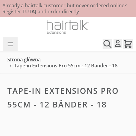
Already a hairtalk customer but never ordered online?
Register
TUTAJ
and order directly.
Przejdź do treści
Strona główna
/
Tape-in Extensions Pro 55cm - 12 Bänder - 18
TAPE-IN EXTENSIONS PRO
55CM - 12 BÄNDER - 18