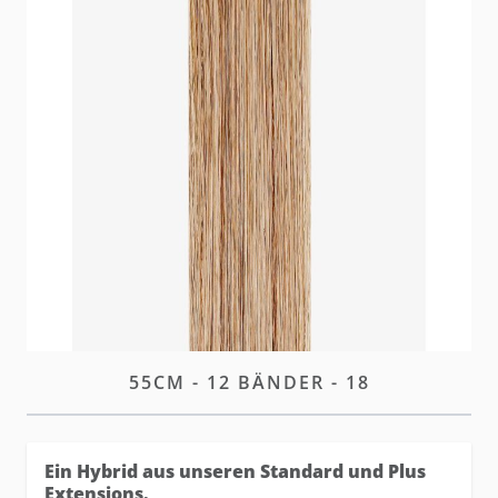
Unser Premium Tape für maximale Unauffälligkeit
und nahtlose Integration. Ein Hybrid aus unseren
Standard und Plus Tapes.
W magazynie
Zaloguj się
lub
załóż konto
aby zakupić ten artykuł.
OPIS
TAPE-IN EXTENSIONS PRO
55CM - 12 BÄNDER - 18
Ein Hybrid aus unseren Standard und Plus
Extensions.