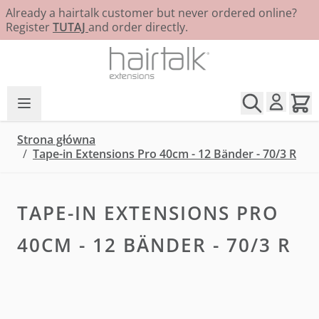
Already a hairtalk customer but never ordered online?
Register
TUTAJ
and order directly.
Przejdź do treści
Strona główna
/
Tape-in Extensions Pro 40cm - 12 Bänder - 70/3 R
TAPE-IN EXTENSIONS PRO
40CM - 12 BÄNDER - 70/3 R