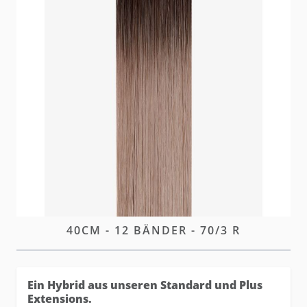
Unser Premium Tape für maximale Unauffälligkeit
und nahtlose Integration. Ein Hybrid aus unseren
Standard und Plus Tapes.
Brak w magazynie
Zaloguj się
lub
załóż konto
aby zakupić ten artykuł.
OPIS
TAPE-IN EXTENSIONS PRO
40CM - 12 BÄNDER - 70/3 R
Ein Hybrid aus unseren Standard und Plus
Extensions.