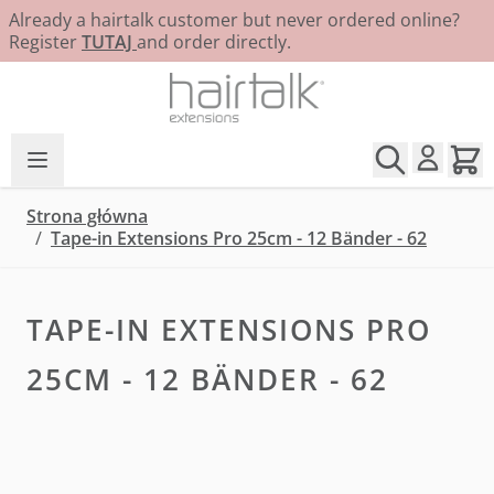
Already a hairtalk customer but never ordered online?
Register
TUTAJ
and order directly.
Przejdź do treści
Strona główna
/
Tape-in Extensions Pro 25cm - 12 Bänder - 62
TAPE-IN EXTENSIONS PRO
25CM - 12 BÄNDER - 62