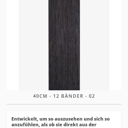
Unsere Plus Tapes eignen sich perfekt für sichtbare
Bereiche und wirken wie aus der Kopfhaut
gewachsen – fast unsichtbar.
Brak w magazynie
Zaloguj się
lub
załóż konto
aby zakupić ten artykuł.
OPIS
TAPE-IN EXTENSIONS PLUS
40CM - 12 BÄNDER - 02
Entwickelt, um so auszusehen und sich so
anzufühlen, als ob sie direkt aus der