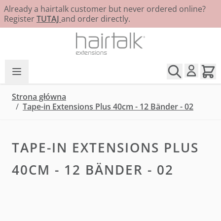
Already a hairtalk customer but never ordered online?
Register
TUTAJ
and order directly.
Przejdź do treści
Strona główna
/
Tape-in Extensions Plus 40cm - 12 Bänder - 02
TAPE-IN EXTENSIONS PLUS
40CM - 12 BÄNDER - 02