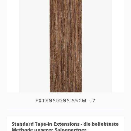
Unsere neuen und verbesserten hairtalk Standard
Tape Extensions bieten denselben diskreten Look
mit optimierter Leistung und höherer Haltbarkeit.
W magazynie
Zaloguj się
lub
załóż konto
aby zakupić ten artykuł.
OPIS
STANDARD TAPE-IN
EXTENSIONS 55CM - 7
Standard Tape-in Extensions - die beliebteste
Methode unserer Salonpartner.