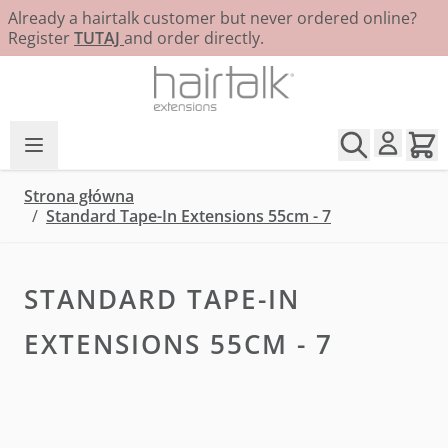
Already a hairtalk customer but never ordered online?
Register
TUTAJ
and order directly.
Przejdź do treści
Strona główna
/
Standard Tape-In Extensions 55cm - 7
STANDARD TAPE-IN
EXTENSIONS 55CM - 7