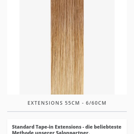
Unsere neuen und verbesserten hairtalk Standard
Tape Extensions bieten denselben diskreten Look
mit optimierter Leistung und höherer Haltbarkeit.
W magazynie
Zaloguj się
lub
załóż konto
aby zakupić ten artykuł.
OPIS
STANDARD TAPE-IN
EXTENSIONS 55CM - 6/60CM
Standard Tape-in Extensions - die beliebteste
Methode unserer Salonpartner.