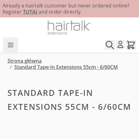
Already a hairtalk customer but never ordered online?
Register
TUTAJ
and order directly.
Przejdź do treści
Strona główna
/
Standard Tape-In Extensions 55cm - 6/60CM
STANDARD TAPE-IN
EXTENSIONS 55CM - 6/60CM