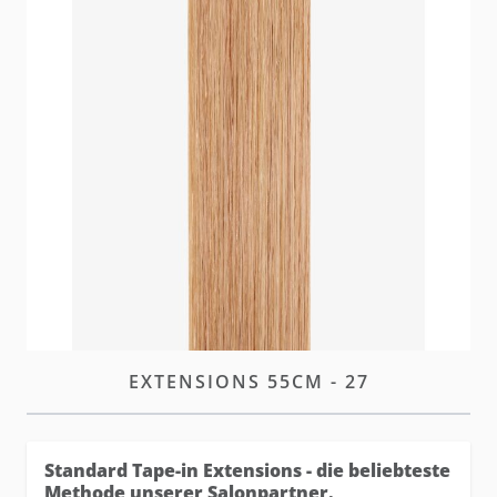
Unsere neuen und verbesserten hairtalk Standard
Tape Extensions bieten denselben diskreten Look
mit optimierter Leistung und höherer Haltbarkeit.
W magazynie
Zaloguj się
lub
załóż konto
aby zakupić ten artykuł.
OPIS
STANDARD TAPE-IN
EXTENSIONS 55CM - 27
Standard Tape-in Extensions - die beliebteste
Methode unserer Salonpartner.