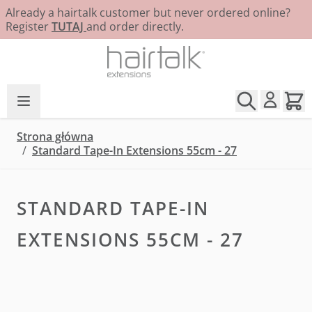
Already a hairtalk customer but never ordered online?
Register
TUTAJ
and order directly.
Przejdź do treści
Strona główna
/
Standard Tape-In Extensions 55cm - 27
STANDARD TAPE-IN
EXTENSIONS 55CM - 27