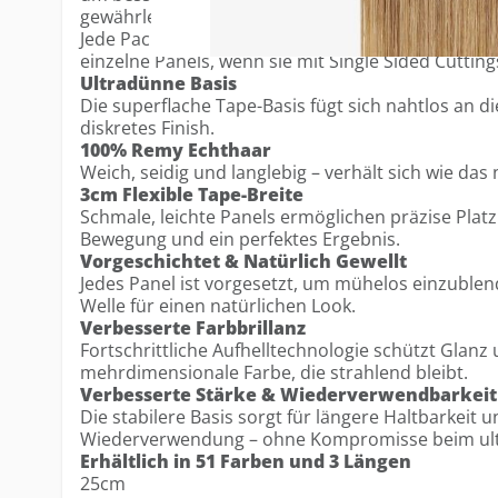
gewährleisten – bei gleichbleibend ultradünnem D
Jede Packung enthält 12 Tapes, ausreichend für 
einzelne Panels, wenn sie mit Single Sided Cuttin
Ultradünne Basis
Die superflache Tape-Basis fügt sich nahtlos an di
diskretes Finish.
100% Remy Echthaar
Weich, seidig und langlebig – verhält sich wie das 
3cm Flexible Tape-Breite
Schmale, leichte Panels ermöglichen präzise Platz
Bewegung und ein perfektes Ergebnis.
Vorgeschichtet & Natürlich Gewellt
Jedes Panel ist vorgesetzt, um mühelos einzublend
Welle für einen natürlichen Look.
Verbesserte Farbbrillanz
Fortschrittliche Aufhelltechnologie schützt Glanz 
mehrdimensionale Farbe, die strahlend bleibt.
Verbesserte Stärke & Wiederverwendbarkeit
Die stabilere Basis sorgt für längere Haltbarkeit 
Wiederverwendung – ohne Kompromisse beim ul
Erhältlich in 51 Farben und 3 Längen
25cm