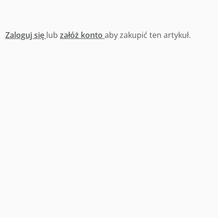
Zaloguj się
lub
załóż konto
aby zakupić ten artykuł.