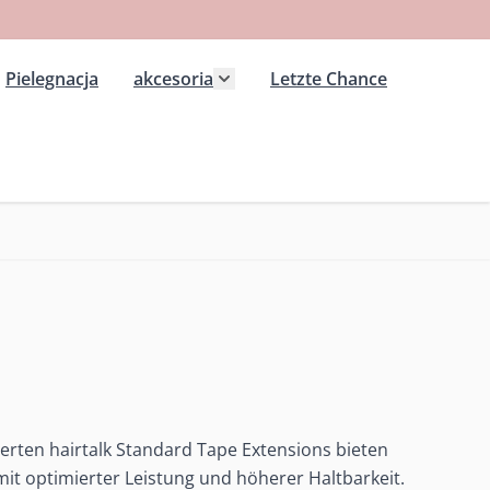
Pielegnacja
akcesoria
Letzte Chance
 kategorii Extension wlosy przedluzane
ż podmenu dla kategorii Peruki
Pokaż podmenu dla kategorii ak
rten hairtalk Standard Tape Extensions bieten
it optimierter Leistung und höherer Haltbarkeit.