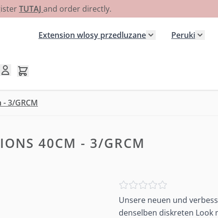
gister
TUTAJ
and order directly.
Extension wlosy przedluzane
Peruki
Pokaż podmenu dla
Poka
Pokaż/ukryj koszyk, Koszyk jest pusty
m - 3/GRCM
IONS 40CM - 3/GRCM
Unsere neuen und verbesse
denselben diskreten Look m