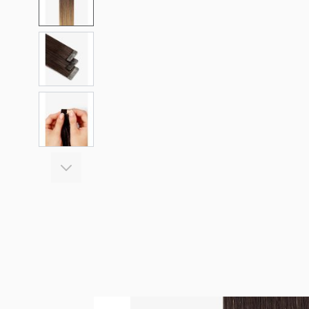
View larger image
View larger image