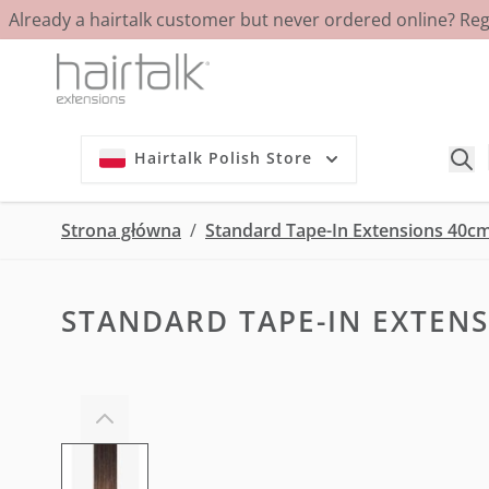
Already a hairtalk customer but never ordered online? Re
Przejdź do treści
Hairtalk Polish Store
Strona główna
/
Standard Tape-In Extensions 40c
STANDARD TAPE-IN EXTENS
View larger image