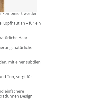
esign.
6 Sandwiches oder 12
gs kombiniert werden.
e Kopfhaut an – für ein
natürliche Haar.
ierung, natürliche
en, mit einer subtilen
und Ton, sorgt für
und einfachere
tradünnen Design.