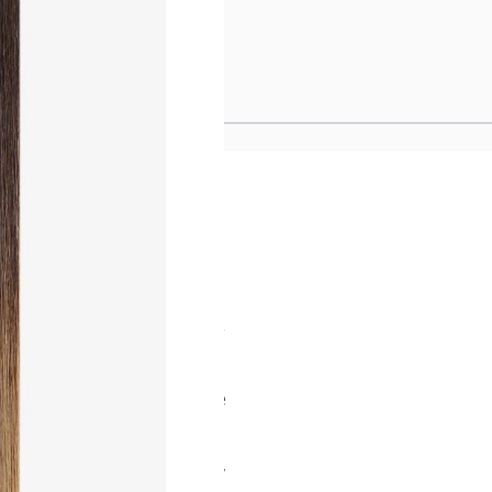
ONS 40CM - 3/GRCM
e Methode unserer
ng entwickelt, liegt die
aut und sorgt so für ein
möglicht eine flexible
ng sowie einen makellosen
e Tapes wie das eigene Haar
n Strähnen erleichtern das
hte natürliche Welle für
ittlicher Aufhelltechnologie
aft für ein dauerhaft
 Struktur weiter optimiert,
verwendung zu