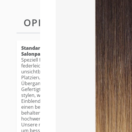
OPIS
STANDARD TAPE-IN EXTENSI
Standard Tape-in Extensions - die beliebtest
Salonpartner.
Speziell für feines Haar und eine nahtlose Anwendu
federleichte, ultradünne Basis flach auf der Kopfh
unsichtbares Finish. Die 3cm breite Klebefläche er
Platzierung und gewährleistet natürliche Bewegu
Übergang.
Gefertigt aus 100% Remy Echthaar, lassen sich di
stylen, waschen und pflegen. Die vorgeschichtete
Einblenden und Stylen und verfügen über eine leic
einen besonders realistischen Look. Dank fortschr
behalten die Farben ihren Glanz und ihre Leuchtkr
hochwertiges Erscheinungsbild.
Unsere neuen, verbesserten Tapes wurden in ihrer
um bessere Haltbarkeit und zuverlässige Wieder