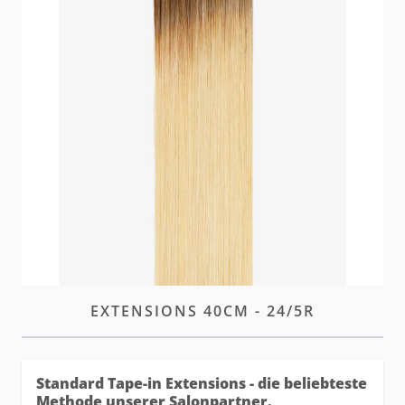
Unsere neuen und verbesserten hairtalk Standard
Tape Extensions bieten denselben diskreten Look
mit optimierter Leistung und höherer Haltbarkeit.
W magazynie
Zaloguj się
lub
załóż konto
aby zakupić ten artykuł.
OPIS
STANDARD TAPE-IN
EXTENSIONS 40CM - 24/5R
Standard Tape-in Extensions - die beliebteste
Methode unserer Salonpartner.