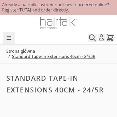
Already a hairtalk customer but never ordered online?
Register
TUTAJ
and order directly.
Przejdź do treści
Strona główna
/
Standard Tape-In Extensions 40cm - 24/5R
STANDARD TAPE-IN
EXTENSIONS 40CM - 24/5R