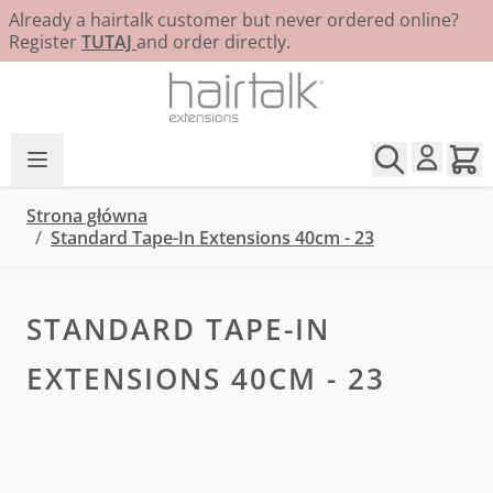
Already a hairtalk customer but never ordered online?
Register
TUTAJ
and order directly.
Przejdź do treści
Strona główna
/
Standard Tape-In Extensions 40cm - 23
STANDARD TAPE-IN
EXTENSIONS 40CM - 23