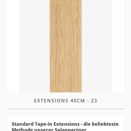
Unsere neuen und verbesserten hairtalk Standard
Tape Extensions bieten denselben diskreten Look
mit optimierter Leistung und höherer Haltbarkeit.
W magazynie
Zaloguj się
lub
załóż konto
aby zakupić ten artykuł.
OPIS
STANDARD TAPE-IN
EXTENSIONS 40CM - 23
Standard Tape-in Extensions - die beliebteste
Methode unserer Salonpartner.