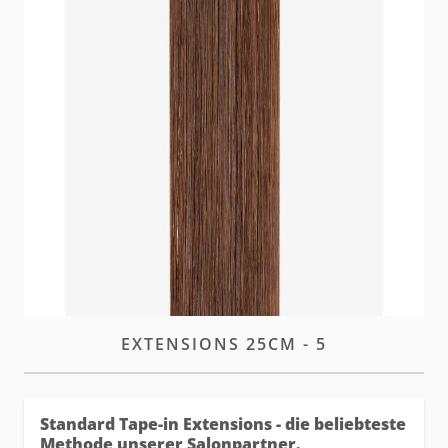
Unsere neuen und verbesserten hairtalk Standard
Tape Extensions bieten denselben diskreten Look
mit optimierter Leistung und höherer Haltbarkeit.
W magazynie
Zaloguj się
lub
załóż konto
aby zakupić ten artykuł.
OPIS
STANDARD TAPE-IN
EXTENSIONS 25CM - 5
Standard Tape-in Extensions - die beliebteste
Methode unserer Salonpartner.