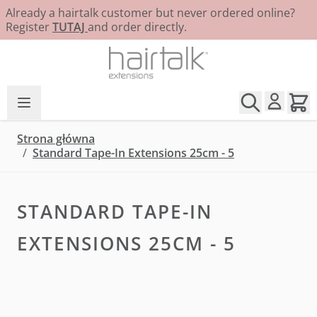
Already a hairtalk customer but never ordered online?
Register
TUTAJ
and order directly.
Przejdź do treści
Strona główna
/
Standard Tape-In Extensions 25cm - 5
STANDARD TAPE-IN
EXTENSIONS 25CM - 5