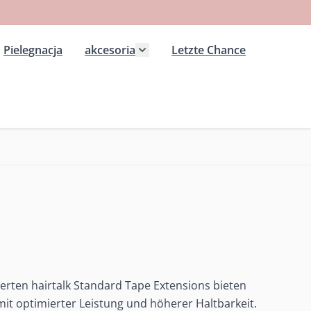
Pielegnacja
akcesoria
Letzte Chance
 kategorii Extension wlosy przedluzane
ż podmenu dla kategorii Peruki
Pokaż podmenu dla kategorii ak
rten hairtalk Standard Tape Extensions bieten
it optimierter Leistung und höherer Haltbarkeit.