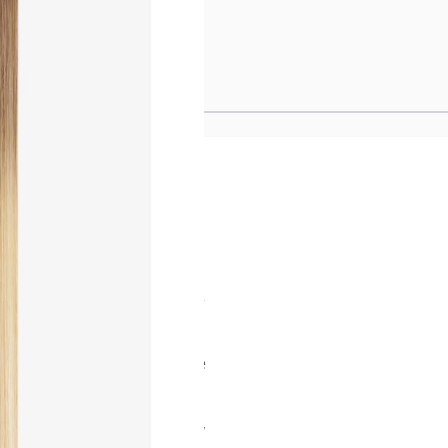
NS 25CM - 25/8R
e Methode unserer
ng entwickelt, liegt die
aut und sorgt so für ein
möglicht eine flexible
ng sowie einen makellosen
e Tapes wie das eigene Haar
n Strähnen erleichtern das
hte natürliche Welle für
ittlicher Aufhelltechnologie
aft für ein dauerhaft
 Struktur weiter optimiert,
verwendung zu