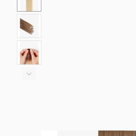
View larger image
View larger image