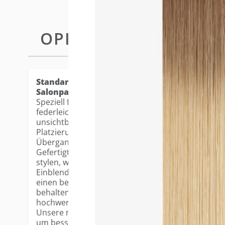
OPIS
STANDARD TAPE-IN EXTENSIO
Standard Tape-in Extensions - die beliebtest
Salonpartner.
Speziell für feines Haar und eine nahtlose Anwendu
federleichte, ultradünne Basis flach auf der Kopfh
unsichtbares Finish. Die 3cm breite Klebefläche er
Platzierung und gewährleistet natürliche Bewegu
Übergang.
Gefertigt aus 100% Remy Echthaar, lassen sich di
stylen, waschen und pflegen. Die vorgeschichtete
Einblenden und Stylen und verfügen über eine leic
einen besonders realistischen Look. Dank fortschr
behalten die Farben ihren Glanz und ihre Leuchtkr
hochwertiges Erscheinungsbild.
Unsere neuen, verbesserten Tapes wurden in ihrer
um bessere Haltbarkeit und zuverlässige Wieder