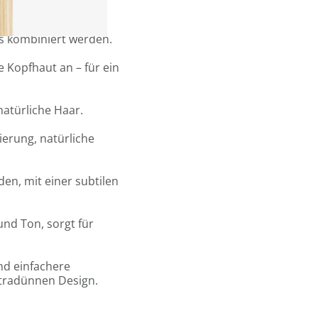
esign.
6 Sandwiches oder 12
gs kombiniert werden.
e Kopfhaut an – für ein
natürliche Haar.
ierung, natürliche
en, mit einer subtilen
und Ton, sorgt für
und einfachere
tradünnen Design.