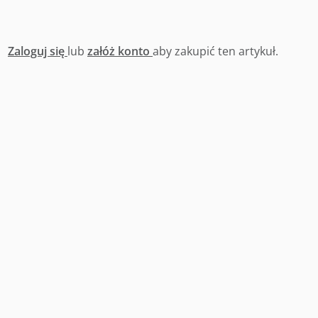
Zaloguj się
lub
załóż konto
aby zakupić ten artykuł.