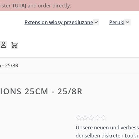
gister
TUTAJ
and order directly.
Extension wlosy przedluzane
Peruki
Pokaż podmenu dla
Poka
Pokaż/ukryj koszyk, Koszyk jest pusty
 - 25/8R
IONS 25CM - 25/8R
Unsere neuen und verbesse
denselben diskreten Look m