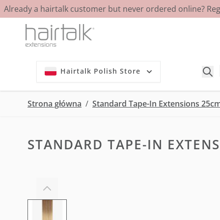
Already a hairtalk customer but never ordered online? Re
Przejdź do treści
Hairtalk Polish Store
Strona główna
/
Standard Tape-In Extensions 25cm
STANDARD TAPE-IN EXTENS
View larger image