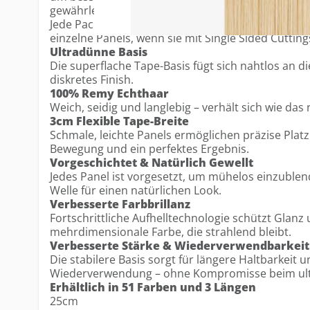
gewährleisten – bei gleichbleibend ultradünnem D
Jede Packung enthält 12 Tapes, ausreichend für 
einzelne Panels, wenn sie mit Single Sided Cuttin
Ultradünne Basis
Die superflache Tape-Basis fügt sich nahtlos an di
diskretes Finish.
100% Remy Echthaar
Weich, seidig und langlebig – verhält sich wie das 
3cm Flexible Tape-Breite
Schmale, leichte Panels ermöglichen präzise Platz
Bewegung und ein perfektes Ergebnis.
Vorgeschichtet & Natürlich Gewellt
Jedes Panel ist vorgesetzt, um mühelos einzublend
Welle für einen natürlichen Look.
Verbesserte Farbbrillanz
Fortschrittliche Aufhelltechnologie schützt Glanz 
mehrdimensionale Farbe, die strahlend bleibt.
Verbesserte Stärke & Wiederverwendbarkeit
Die stabilere Basis sorgt für längere Haltbarkeit 
Wiederverwendung – ohne Kompromisse beim ul
Erhältlich in 51 Farben und 3 Längen
25cm