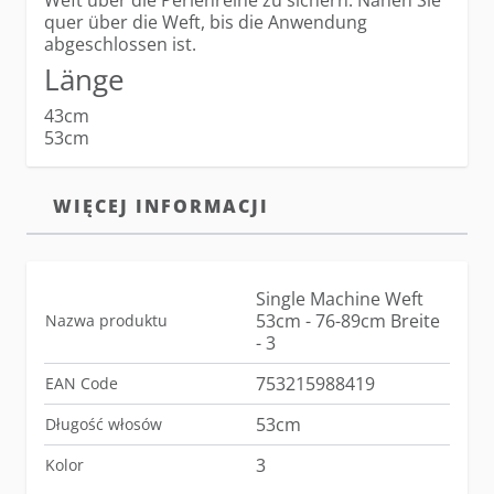
Weft über die Perlenreihe zu sichern. Nähen Sie
quer über die Weft, bis die Anwendung
abgeschlossen ist.
Länge
43cm
53cm
WIĘCEJ INFORMACJI
Single Machine Weft
53cm - 76-89cm Breite
Nazwa produktu
- 3
753215988419
EAN Code
53cm
Długość włosów
3
Kolor