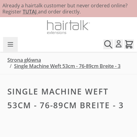
Already a hairtalk customer but never ordered online?
Register
TUTAJ
and order directly.
Przejdź do treści
Strona główna
/
Single Machine Weft 53cm - 76-89cm Breite - 3
SINGLE MACHINE WEFT
53CM - 76-89CM BREITE - 3