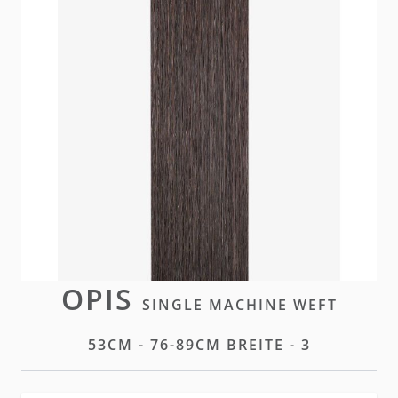
Unsere Single Machine Weft Extensions bieten
weichen Komfort und volle Dichte. Sie sind
individuell zuschneidbar, sodass das Weft Band
intakt bleibt, und eignen sich perfekt für eine
maßgeschneiderte Transformation.
Brak w magazynie
Zaloguj się
lub
załóż konto
aby zakupić ten artykuł.
OPIS
SINGLE MACHINE WEFT
53CM - 76-89CM BREITE - 3