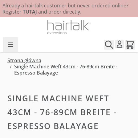
Already a hairtalk customer but never ordered online?
Register
TUTAJ
and order directly.
Przejdź do treści
Strona główna
/
Single Machine Weft 43cm - 76-89cm Breite -
Espresso Balayage
SINGLE MACHINE WEFT
43CM - 76-89CM BREITE -
ESPRESSO BALAYAGE