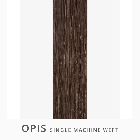
Unsere Single Machine Weft Extensions bieten
weichen Komfort und volle Dichte. Sie sind
individuell zuschneidbar, sodass das Weft Band
intakt bleibt, und eignen sich perfekt für eine
maßgeschneiderte Transformation.
W magazynie
Zaloguj się
lub
załóż konto
aby zakupić ten artykuł.
OPIS
SINGLE MACHINE WEFT