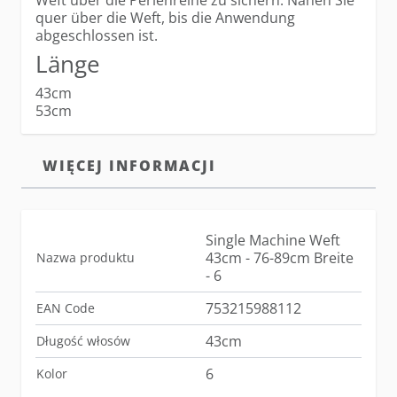
Weft über die Perlenreihe zu sichern. Nähen Sie
quer über die Weft, bis die Anwendung
abgeschlossen ist.
Länge
43cm
53cm
WIĘCEJ INFORMACJI
Single Machine Weft
43cm - 76-89cm Breite
Nazwa produktu
- 6
753215988112
EAN Code
43cm
Długość włosów
6
Kolor