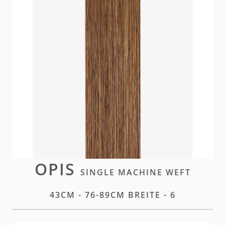
Unsere Single Machine Weft Extensions bieten
weichen Komfort und volle Dichte. Sie sind
individuell zuschneidbar, sodass das Weft Band
intakt bleibt, und eignen sich perfekt für eine
maßgeschneiderte Transformation.
Brak w magazynie
Zaloguj się
lub
załóż konto
aby zakupić ten artykuł.
OPIS
SINGLE MACHINE WEFT
43CM - 76-89CM BREITE - 6