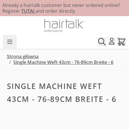
Already a hairtalk customer but never ordered online?
Register
TUTAJ
and order directly.
Przejdź do treści
Strona główna
/
Single Machine Weft 43cm - 76-89cm Breite - 6
SINGLE MACHINE WEFT
43CM - 76-89CM BREITE - 6