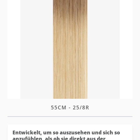
Die hairtalk Plus Tapes vereinen alle Vorteile der
Standard Tapes - mit einem noch unsichtbareren
Finish.
W magazynie
Zaloguj się
lub
załóż konto
aby zakupić ten artykuł.
OPIS
PLUS TAPE-IN EXTENSIONS
55CM - 25/8R
Entwickelt, um so auszusehen und sich so
anzufühlen, als ob sie direkt aus der