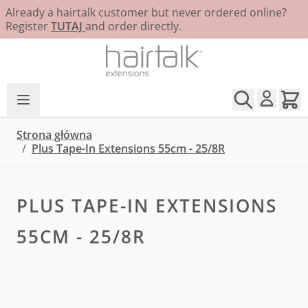
Already a hairtalk customer but never ordered online?
Register
TUTAJ
and order directly.
Przejdź do treści
Strona główna
/
Plus Tape-In Extensions 55cm - 25/8R
PLUS TAPE-IN EXTENSIONS
55CM - 25/8R