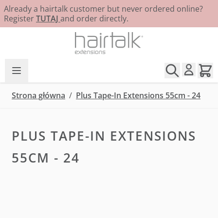
Already a hairtalk customer but never ordered online?
Register
TUTAJ
and order directly.
Przejdź do treści
Strona główna
/
Plus Tape-In Extensions 55cm - 24
PLUS TAPE-IN EXTENSIONS
55CM - 24