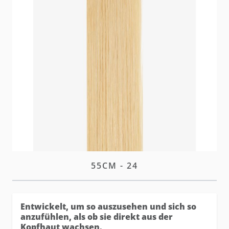
Die hairtalk Plus Tapes vereinen alle Vorteile der
Standard Tapes - mit einem noch unsichtbareren
Finish.
W magazynie
Zaloguj się
lub
załóż konto
aby zakupić ten artykuł.
OPIS
PLUS TAPE-IN EXTENSIONS
55CM - 24
Entwickelt, um so auszusehen und sich so
anzufühlen, als ob sie direkt aus der
Kopfhaut wachsen.