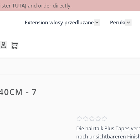
gister
TUTAJ
and order directly.
Extension wlosy przedluzane
Peruki
Pokaż podmenu dla
Poka
Pokaż/ukryj koszyk, Koszyk jest pusty
40CM - 7
Die hairtalk Plus Tapes ver
noch unsichtbareren Finish