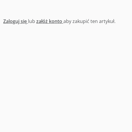
Zaloguj się
lub
załóż konto
aby zakupić ten artykuł.