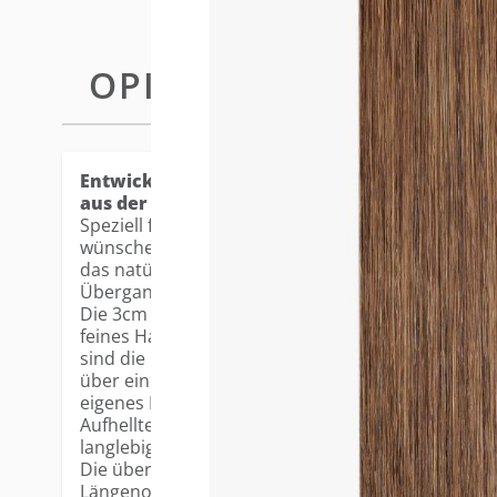
OPIS
PLUS TAPE-IN EXTENSIONS 4
Entwickelt, um so auszusehen und sich so anzu
aus der Kopfhaut wachsen.
Speziell für Kundinnen entwickelt, die ein besond
wünschen, verfügt die ultradünne Tape-Basis über 
das natürliche Haarwachstum am Ansatz imitiert. 
Übergang und ein außergewöhnlich diskreter Loo
Die 3cm breite Klebefläche ermöglicht flexible Plat
feines Haar mit natürlicher Bewegung. Gefertigt
sind die Plus Tapes vorgeschichtet für müheloses
über eine leichte natürliche Welle für ein realistis
eigenes Haar gestylt, gewaschen und gepflegt werd
Aufhelltechnologie bewahrt Glanz und Farbintensit
langlebiges Ergebnis.
Die überarbeitete Plus-Serie bietet jetzt neue Far
Längenoption, um jeden Look noch individueller g