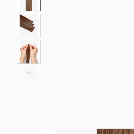
View larger image
View larger image