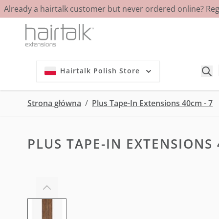
Already a hairtalk customer but never ordered online? Re
Przejdź do treści
Hairtalk Polish Store
Strona główna
/
Plus Tape-In Extensions 40cm - 7
PLUS TAPE-IN EXTENSIONS 
View larger image