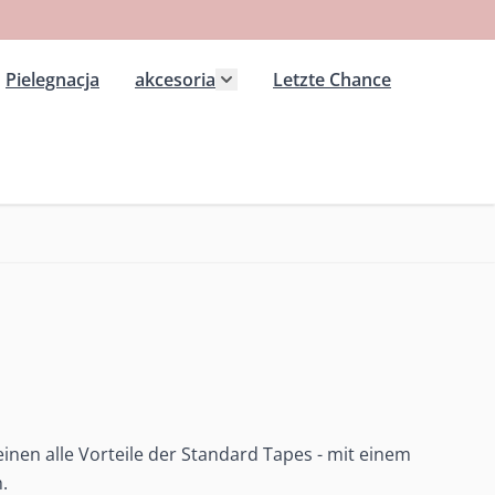
Pielegnacja
akcesoria
Letzte Chance
 kategorii Extension wlosy przedluzane
ż podmenu dla kategorii Peruki
Pokaż podmenu dla kategorii ak
einen alle Vorteile der Standard Tapes - mit einem
.