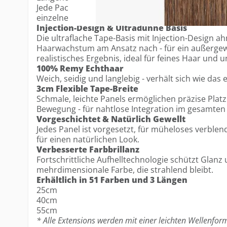
Jede Packung enthält 12 Tapes, ausreichend für 
einzelne Panels, wenn sie mit Single Sided Tape 
Injection-Design & Ultradünne Basis
Die ultraflache Tape-Basis mit Injection-Design a
Haarwachstum am Ansatz nach - für ein außergew
realistisches Ergebnis, ideal für feines Haar und
100% Remy Echthaar
Weich, seidig und langlebig - verhält sich wie das 
3cm Flexible Tape-Breite
Schmale, leichte Panels ermöglichen präzise Plat
Bewegung - für nahtlose Integration im gesamten
Vorgeschichtet & Natürlich Gewellt
Jedes Panel ist vorgesetzt, für müheloses verblend
für einen natürlichen Look.
Verbesserte Farbbrillanz
Fortschrittliche Aufhelltechnologie schützt Glanz 
mehrdimensionale Farbe, die strahlend bleibt.
Erhältlich in 51 Farben und 3 Längen
25cm
40cm
55cm
* Alle Extensions werden mit einer leichten Wellenform