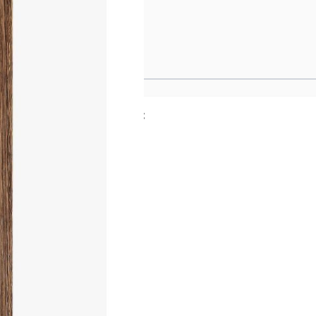
0CM - 7
fühlen, als ob sie direkt
ers natürliches Ergebnis
ein Injection-Design, die
So entsteht ein nahtloser
k.
zierung und ist ideal für
 aus 100% Remy Echthaar,
 Blending und verfügen
ches Finish. Sie können wie
en. Die fortschrittliche
ät – für ein hochwertiges,
ben und eine zusätzliche
estalten zu können.