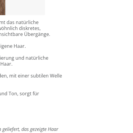
6 Sandwiches oder 12
kombiniert werden.
hmt das natürliche
öhnlich diskretes,
 unsichtbare Übergänge.
eigene Haar.
zierung und natürliche
 Haar.
en, mit einer subtilen Welle
und Ton, sorgt für
 geliefert, das gezeigte Haar