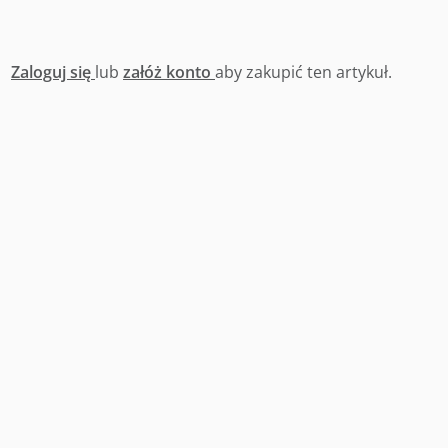
Zaloguj się
lub
załóż konto
aby zakupić ten artykuł.