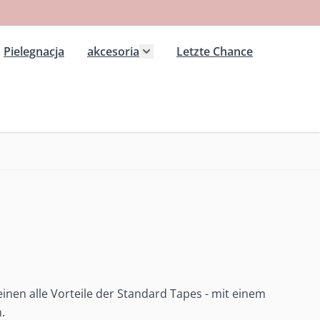
Pielegnacja
akcesoria
Letzte Chance
 kategorii Extension wlosy przedluzane
ż podmenu dla kategorii Peruki
Pokaż podmenu dla kategorii ak
einen alle Vorteile der Standard Tapes - mit einem
.