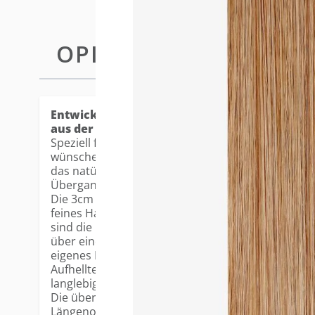
OPIS
PLUS TAPE-IN EXTENSIONS 2
Entwickelt, um so auszusehen und sich so anzu
aus der Kopfhaut wachsen.
Speziell für Kundinnen entwickelt, die ein besond
wünschen, verfügt die ultradünne Tape-Basis über 
das natürliche Haarwachstum am Ansatz imitiert. 
Übergang und ein außergewöhnlich diskreter Loo
Die 3cm breite Klebefläche ermöglicht flexible Plat
feines Haar mit natürlicher Bewegung. Gefertigt
sind die Plus Tapes vorgeschichtet für müheloses
über eine leichte natürliche Welle für ein realistis
eigenes Haar gestylt, gewaschen und gepflegt werd
Aufhelltechnologie bewahrt Glanz und Farbintensit
langlebiges Ergebnis.
Die überarbeitete Plus-Serie bietet jetzt neue Far
Längenoption, um jeden Look noch individueller g