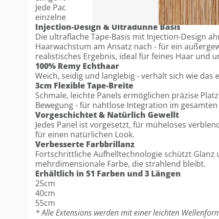
Jede Packung enthält 12 Tapes, ausreichend für 
einzelne Panels, wenn sie mit Single Sided Tape 
Injection-Design & Ultradünne Basis
Die ultraflache Tape-Basis mit Injection-Design a
Haarwachstum am Ansatz nach - für ein außergew
realistisches Ergebnis, ideal für feines Haar und
100% Remy Echthaar
Weich, seidig und langlebig - verhält sich wie das 
3cm Flexible Tape-Breite
Schmale, leichte Panels ermöglichen präzise Plat
Bewegung - für nahtlose Integration im gesamten
Vorgeschichtet & Natürlich Gewellt
Jedes Panel ist vorgesetzt, für müheloses verblend
für einen natürlichen Look.
Verbesserte Farbbrillanz
Fortschrittliche Aufhelltechnologie schützt Glanz 
mehrdimensionale Farbe, die strahlend bleibt.
Erhältlich in 51 Farben und 3 Längen
25cm
40cm
55cm
* Alle Extensions werden mit einer leichten Wellenform