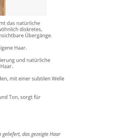
6 Sandwiches oder 12
kombiniert werden.
hmt das natürliche
öhnlich diskretes,
 unsichtbare Übergänge.
eigene Haar.
zierung und natürliche
 Haar.
en, mit einer subtilen Welle
und Ton, sorgt für
 geliefert, das gezeigte Haar