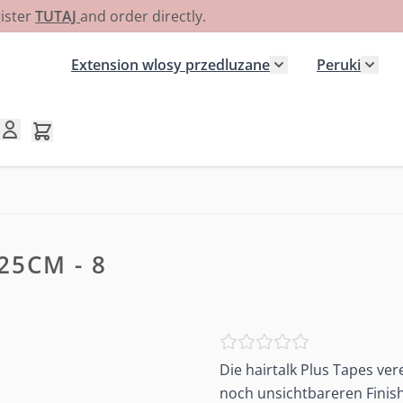
gister
TUTAJ
and order directly.
Extension wlosy przedluzane
Peruki
Pokaż podmenu dla
Poka
Pokaż/ukryj koszyk, Koszyk jest pusty
25CM - 8
Die hairtalk Plus Tapes ver
noch unsichtbareren Finish