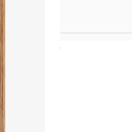
5CM - 8
fühlen, als ob sie direkt
ers natürliches Ergebnis
ein Injection-Design, die
So entsteht ein nahtloser
k.
zierung und ist ideal für
 aus 100% Remy Echthaar,
 Blending und verfügen
ches Finish. Sie können wie
en. Die fortschrittliche
ät – für ein hochwertiges,
ben und eine zusätzliche
estalten zu können.