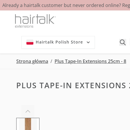
Already a hairtalk customer but never ordered online? Re
Przejdź do treści
Hairtalk Polish Store
Strona główna
/
Plus Tape-In Extensions 25cm - 8
PLUS TAPE-IN EXTENSIONS 
View larger image