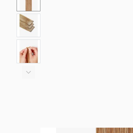
View larger image
View larger image