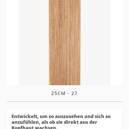
Die hairtalk Plus Tapes vereinen alle Vorteile der
Standard Tapes - mit einem noch unsichtbareren
Finish.
W magazynie
Zaloguj się
lub
załóż konto
aby zakupić ten artykuł.
OPIS
PLUS TAPE-IN EXTENSIONS
25CM - 27
Entwickelt, um so auszusehen und sich so
anzufühlen, als ob sie direkt aus der
Kopfhaut wachsen.