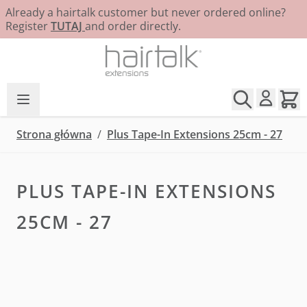
Already a hairtalk customer but never ordered online?
Register
TUTAJ
and order directly.
Przejdź do treści
Strona główna
/
Plus Tape-In Extensions 25cm - 27
PLUS TAPE-IN EXTENSIONS
25CM - 27