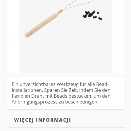
W magazynie
Zaloguj się
lub
załóż konto
aby zakupić ten artykuł.
OPIS
WEFT HAAREINFÄDLER
Ein unverzichtbares Werkzeug für alle Bead-
Installationen. Sparen Sie Zeit, indem Sie den
flexiblen Draht mit Beads bestücken, um den
Anbringungsprozess zu beschleunigen.
WIĘCEJ INFORMACJI