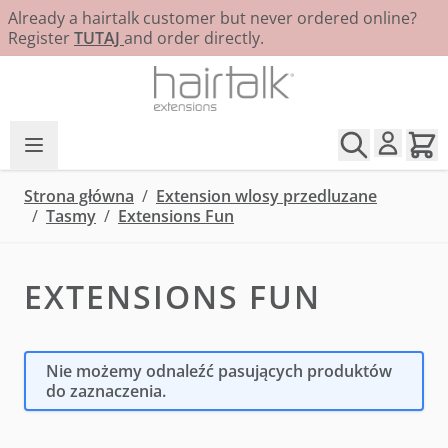
Already a hairtalk customer but never ordered online?
Register
TUTAJ
and order directly.
Przejdź do treści
Strona główna
/
Extension wlosy przedluzane
/
Tasmy
/
Extensions Fun
EXTENSIONS FUN
Nie możemy odnaleźć pasujących produktów
do zaznaczenia.