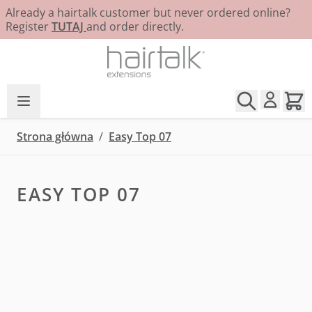
Already a hairtalk customer but never ordered online?
Register
TUTAJ
and order directly.
Przejdź do treści
Strona główna
/
Easy Top 07
EASY TOP 07