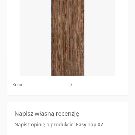
Zaloguj się
lub
załóż konto
aby zakupić ten artykuł.
WIĘCEJ INFORMACJI
Easy Top 07
Nazwa produktu
4250237118931
EAN Code
7
Kolor
Napisz własną recenzję
Napisz opinię o produkcie:
Easy Top 07