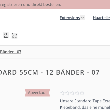
R
registrieren und direkt bestellen.
Extensions
Haarteile
Untermenü für
Mini-Warenkorb umschalten, Warenkorb ist leer
 Bänder - 07
ARD 55CM - 12 BÄNDER - 07
Abverkauf
Unsere Standard Tape Exte
Klebeband, das eine mühel