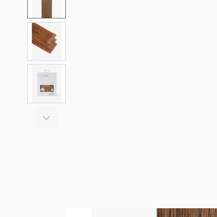
View larger image
View larger image