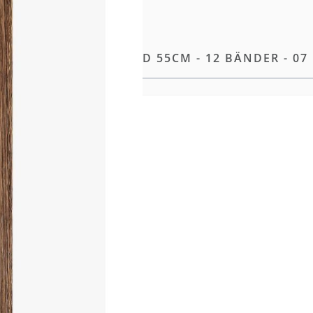
EXTENSIONS STANDARD 55CM - 12 BÄNDER - 07
e Methode unserer
 geliefert, das gezeigte Haar
ionellen Farbring für die
ereiche mit höherer