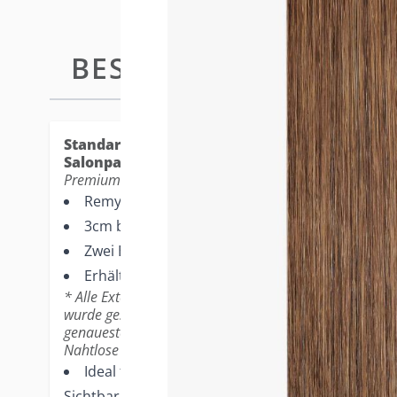
BESCHREIBUNG
TAPE-IN 
Standard Tape-in Extensions - die beliebtest
Salonpartner.
Premium-Merkmale
Remy Echthaar
3cm breite Tape Extensions
Zwei Bänder bilden eine vollständige Extension
Erhältlich in 12er-Packungen
* Alle Extensions werden mit einer leichten Wellenform
wurde gestylt. Bitte beziehen Sie sich auf Ihren profess
genaueste Farbrepräsentation.
Nahtlose Ergebnisse
Ideal für dünneres Haar, kleinere Köpfe und B
Sichtbarkeit