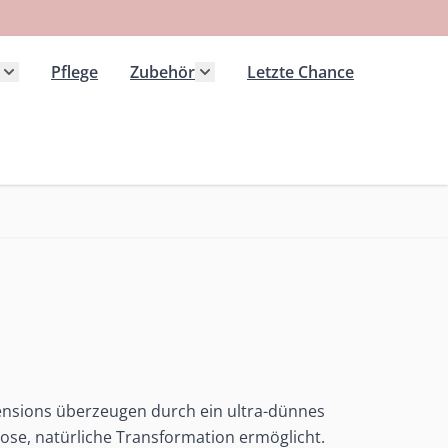
Pflege
Zubehör
Letzte Chance
 Kategorie Extensions anzeigen
Untermenü für Kategorie Haarteile anzeigen
Untermenü für Kategorie Zubeh
nsions überzeugen durch ein ultra-dünnes
ose, natürliche Transformation ermöglicht.