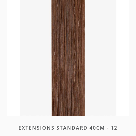
Unsere Standard Tape Extensions überzeugen durch
ein ultra-dünnes Klebeband, das eine mühelose,
natürliche Transformation ermöglicht.
Nicht lieferbar
Bitte
einloggen
oder
ein Konto erstellen
um diesen
Artikel zu kaufen
BESCHREIBUNG
TAPE-IN
EXTENSIONS STANDARD 40CM - 12