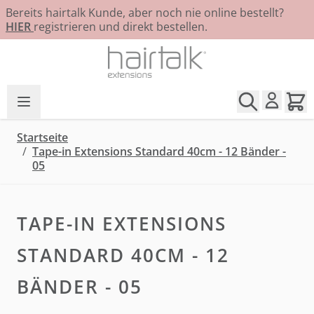
Bereits hairtalk Kunde, aber noch nie online bestellt?
HIER
registrieren und direkt bestellen.
Zum Inhalt springen
Startseite
/
Tape-in Extensions Standard 40cm - 12 Bänder -
05
TAPE-IN EXTENSIONS
STANDARD 40CM - 12
BÄNDER - 05