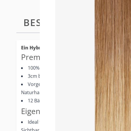
BESCHREIBUNG
TAPE-IN 
Ein Hybrid aus unseren Standard und Plus Ext
Premium-Merkmale
100% Remy Echthaar mit intakter Schuppensch
3cm breite Tape Extensions
Vorgeformte Enden ermöglichen eine nahtlose 
Naturhaar
12 Bänder/ 6 vollständige Extensions pro Pack
Eigenschaften
Ideal für dünneres Haar, kleinere Köpfe und B
Sichtbarkeit