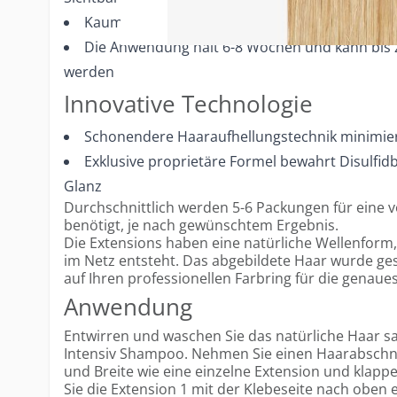
Kaum sichtbares Klebeband für eine unauffäll
Die Anwendung hält 6-8 Wochen und kann bis 
werden
Innovative Technologie
Schonendere Haaraufhellungstechnik minimie
Exklusive proprietäre Formel bewahrt Disulfi
Glanz
Durchschnittlich werden 5-6 Packungen für eine v
benötigt, je nach gewünschtem Ergebnis.
Die Extensions haben eine natürliche Wellenform
im Netz entsteht. Das abgebildete Haar wurde gesty
auf Ihren professionellen Farbring für die genaue
Anwendung
Entwirren und waschen Sie das natürliche Haar sa
Intensiv Shampoo. Nehmen Sie einen Haarabschnit
und Breite wie eine einzelne Extension und klappe
Sie die Extension 1 mit der Klebeseite nach oben