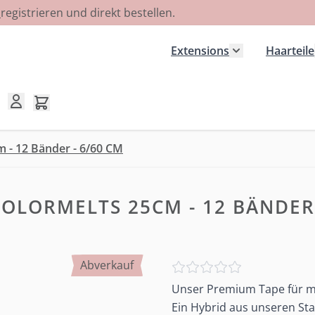
R
registrieren und direkt bestellen.
Extensions
Haarteile
Untermenü für
Mini-Warenkorb umschalten, Warenkorb ist leer
m - 12 Bänder - 6/60 CM
COLORMELTS 25CM - 12 BÄNDER 
Abverkauf
Unser Premium Tape für ma
Ein Hybrid aus unseren St