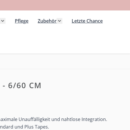
Pflege
Zubehör
Letzte Chance
 Kategorie Extensions anzeigen
Untermenü für Kategorie Haarteile anzeigen
Untermenü für Kategorie Zubeh
- 6/60 CM
ximale Unauffälligkeit und nahtlose Integration.
andard und Plus Tapes.