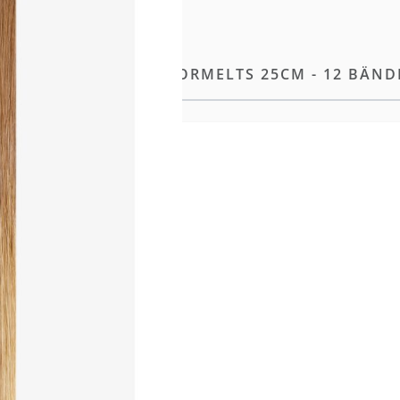
EXTENSIONS PRO COLORMELTS 25CM - 12 BÄNDE
ensions.
icht
Integration in das
ung
ereiche mit höherer