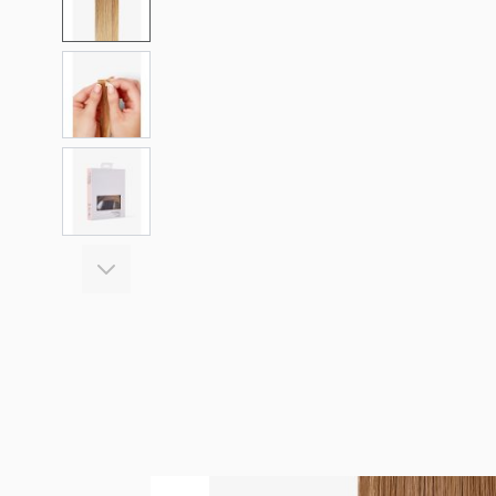
View larger image
View larger image