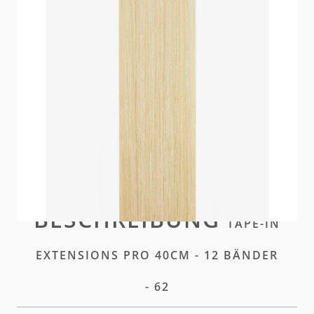
Unser Premium Tape für maximale Unauffälligkeit
und nahtlose Integration. Ein Hybrid aus unseren
Standard und Plus Tapes.
Auf Lager
Bitte
einloggen
oder
ein Konto erstellen
um diesen
Artikel zu kaufen
BESCHREIBUNG
TAPE-IN
EXTENSIONS PRO 40CM - 12 BÄNDER
- 62