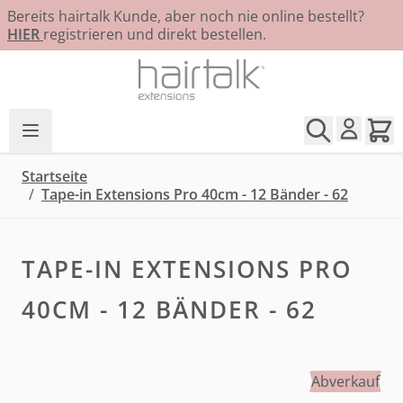
Bereits hairtalk Kunde, aber noch nie online bestellt?
HIER
registrieren und direkt bestellen.
Zum Inhalt springen
Startseite
/
Tape-in Extensions Pro 40cm - 12 Bänder - 62
TAPE-IN EXTENSIONS PRO
40CM - 12 BÄNDER - 62
Abverkauf