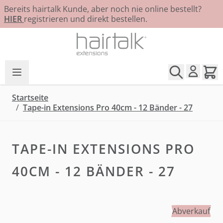
Bereits hairtalk Kunde, aber noch nie online bestellt?
HIER
registrieren und direkt bestellen.
Zum Inhalt springen
Startseite
/
Tape-in Extensions Pro 40cm - 12 Bänder - 27
TAPE-IN EXTENSIONS PRO
40CM - 12 BÄNDER - 27
Abverkauf