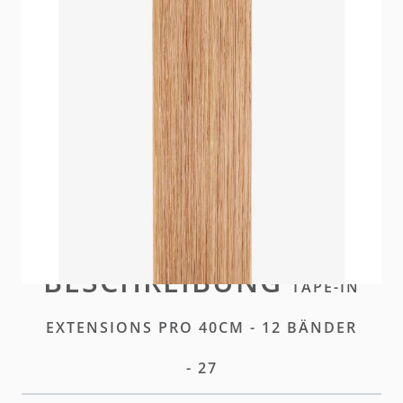
Unser Premium Tape für maximale Unauffälligkeit
und nahtlose Integration. Ein Hybrid aus unseren
Standard und Plus Tapes.
Auf Lager
Bitte
einloggen
oder
ein Konto erstellen
um diesen
Artikel zu kaufen
BESCHREIBUNG
TAPE-IN
EXTENSIONS PRO 40CM - 12 BÄNDER
- 27