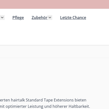
Pflege
Zubehör
Letzte Chance
 Kategorie Extensions anzeigen
Untermenü für Kategorie Haarteile anzeigen
Untermenü für Kategorie Zubeh
rten hairtalk Standard Tape Extensions bieten
it optimierter Leistung und höherer Haltbarkeit.