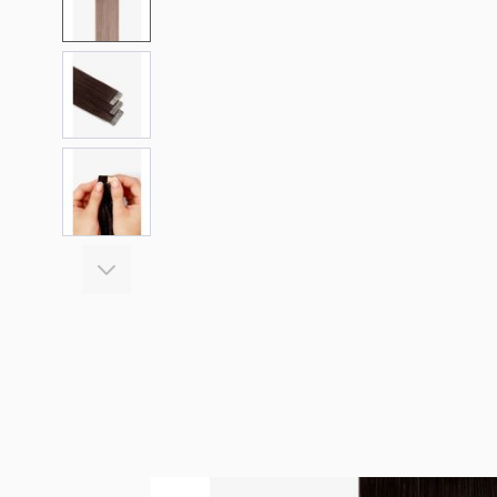
View larger image
View larger image