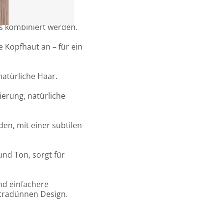
esign.
6 Sandwiches oder 12
gs kombiniert werden.
e Kopfhaut an – für ein
natürliche Haar.
ierung, natürliche
en, mit einer subtilen
und Ton, sorgt für
und einfachere
tradünnen Design.