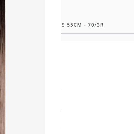
 TAPE-IN EXTENSIONS 55CM - 70/3R
e Methode unserer
ng entwickelt, liegt die
aut und sorgt so für ein
möglicht eine flexible
ng sowie einen makellosen
e Tapes wie das eigene Haar
n Strähnen erleichtern das
hte natürliche Welle für
ittlicher Aufhelltechnologie
aft für ein dauerhaft
 Struktur weiter optimiert,
verwendung zu