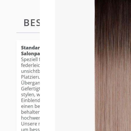
BESCHREIBUNG
STANDARD
Standard Tape-in Extensions - die beliebtest
Salonpartner.
Speziell für feines Haar und eine nahtlose Anwendu
federleichte, ultradünne Basis flach auf der Kopfh
unsichtbares Finish. Die 3cm breite Klebefläche er
Platzierung und gewährleistet natürliche Bewegu
Übergang.
Gefertigt aus 100% Remy Echthaar, lassen sich di
stylen, waschen und pflegen. Die vorgeschichtete
Einblenden und Stylen und verfügen über eine leic
einen besonders realistischen Look. Dank fortschr
behalten die Farben ihren Glanz und ihre Leuchtkr
hochwertiges Erscheinungsbild.
Unsere neuen, verbesserten Tapes wurden in ihrer
um bessere Haltbarkeit und zuverlässige Wieder