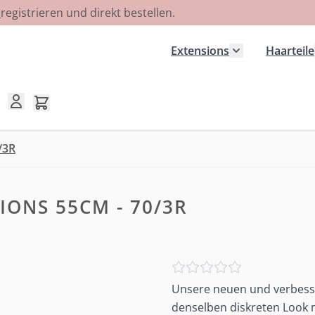
R
registrieren und direkt bestellen.
Extensions
Haarteile
Untermenü für
Mini-Warenkorb umschalten, Warenkorb ist leer
/3R
IONS 55CM - 70/3R
Unsere neuen und verbesse
denselben diskreten Look m