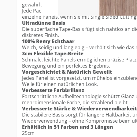
gewährleisten – bei gleichbleibend ultradünnem D
Jede Packung enthält 12 Tapes, ausreichend für 
einzelne Panels, wenn sie mit Single Sided Cuttin
Ultradünne Basis
Die superflache Tape-Basis fügt sich nahtlos an di
diskretes Finish.
100% Remy Echthaar
Weich, seidig und langlebig – verhält sich wie das 
3cm Flexible Tape-Breite
Schmale, leichte Panels ermöglichen präzise Platz
Bewegung und ein perfektes Ergebnis.
Vorgeschichtet & Natürlich Gewellt
Jedes Panel ist vorgesetzt, um mühelos einzublend
Welle für einen natürlichen Look.
Verbesserte Farbbrillanz
Fortschrittliche Aufhelltechnologie schützt Glanz 
mehrdimensionale Farbe, die strahlend bleibt.
Verbesserte Stärke & Wiederverwendbarkeit
Die stabilere Basis sorgt für längere Haltbarkeit 
Wiederverwendung – ohne Kompromisse beim ul
Erhältlich in 51 Farben und 3 Längen
25cm