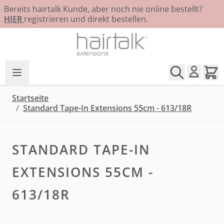
Bereits hairtalk Kunde, aber noch nie online bestellt?
HIER
registrieren und direkt bestellen.
Zum Inhalt springen
Startseite
/
Standard Tape-In Extensions 55cm - 613/18R
STANDARD TAPE-IN
EXTENSIONS 55CM -
613/18R