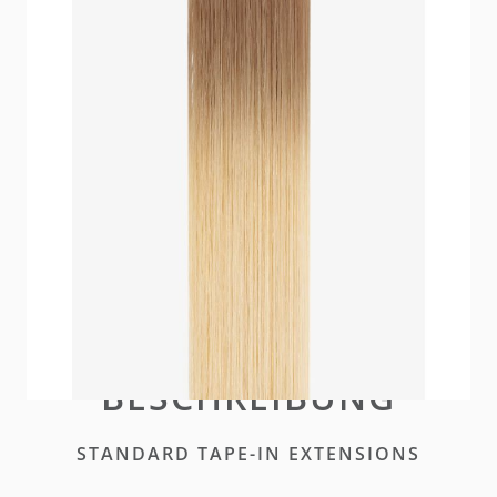
Unsere neuen und verbesserten hairtalk Standard
Tape Extensions bieten denselben diskreten Look
mit optimierter Leistung und höherer Haltbarkeit.
Auf Lager
Bitte
einloggen
oder
ein Konto erstellen
um diesen
Artikel zu kaufen
BESCHREIBUNG
STANDARD TAPE-IN EXTENSIONS