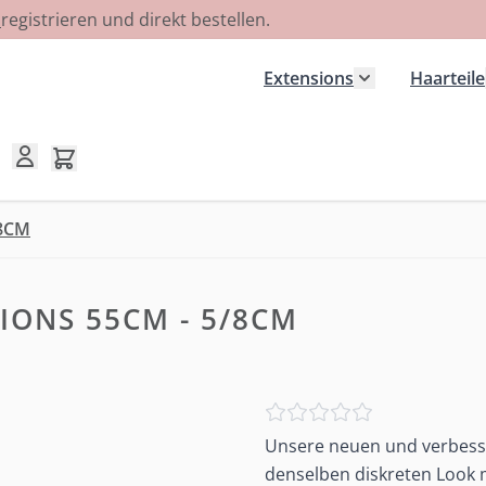
R
registrieren und direkt bestellen.
Extensions
Haarteile
Untermenü für
Mini-Warenkorb umschalten, Warenkorb ist leer
/8CM
IONS 55CM - 5/8CM
Unsere neuen und verbesse
denselben diskreten Look m