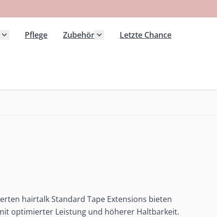
Pflege
Zubehör
Letzte Chance
 Kategorie Extensions anzeigen
Untermenü für Kategorie Haarteile anzeigen
Untermenü für Kategorie Zubeh
rten hairtalk Standard Tape Extensions bieten
it optimierter Leistung und höherer Haltbarkeit.