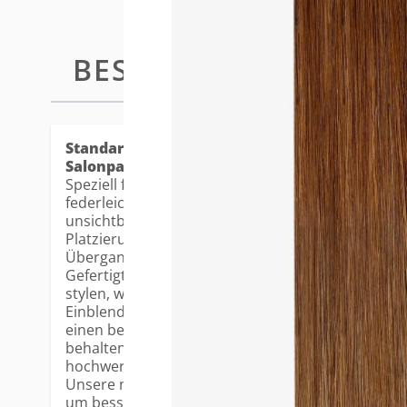
BESCHREIBUNG
STANDARD
Standard Tape-in Extensions - die beliebtest
Salonpartner.
Speziell für feines Haar und eine nahtlose Anwendu
federleichte, ultradünne Basis flach auf der Kopfh
unsichtbares Finish. Die 3cm breite Klebefläche er
Platzierung und gewährleistet natürliche Bewegu
Übergang.
Gefertigt aus 100% Remy Echthaar, lassen sich di
stylen, waschen und pflegen. Die vorgeschichtete
Einblenden und Stylen und verfügen über eine leic
einen besonders realistischen Look. Dank fortschr
behalten die Farben ihren Glanz und ihre Leuchtkr
hochwertiges Erscheinungsbild.
Unsere neuen, verbesserten Tapes wurden in ihrer
um bessere Haltbarkeit und zuverlässige Wieder