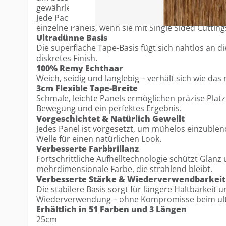
gewährleisten – bei gleichbleibend ultradünnem D
Jede Packung enthält 12 Tapes, ausreichend für 
einzelne Panels, wenn sie mit Single Sided Cuttin
Ultradünne Basis
Die superflache Tape-Basis fügt sich nahtlos an di
diskretes Finish.
100% Remy Echthaar
Weich, seidig und langlebig – verhält sich wie das 
3cm Flexible Tape-Breite
Schmale, leichte Panels ermöglichen präzise Platz
Bewegung und ein perfektes Ergebnis.
Vorgeschichtet & Natürlich Gewellt
Jedes Panel ist vorgesetzt, um mühelos einzublend
Welle für einen natürlichen Look.
Verbesserte Farbbrillanz
Fortschrittliche Aufhelltechnologie schützt Glanz 
mehrdimensionale Farbe, die strahlend bleibt.
Verbesserte Stärke & Wiederverwendbarkeit
Die stabilere Basis sorgt für längere Haltbarkeit 
Wiederverwendung – ohne Kompromisse beim ul
Erhältlich in 51 Farben und 3 Längen
25cm