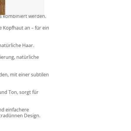
esign.
6 Sandwiches oder 12
gs kombiniert werden.
e Kopfhaut an – für ein
natürliche Haar.
ierung, natürliche
en, mit einer subtilen
und Ton, sorgt für
und einfachere
tradünnen Design.