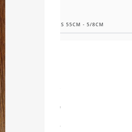
 TAPE-IN EXTENSIONS 55CM - 5/8CM
e Methode unserer
ng entwickelt, liegt die
aut und sorgt so für ein
möglicht eine flexible
ng sowie einen makellosen
e Tapes wie das eigene Haar
n Strähnen erleichtern das
hte natürliche Welle für
ittlicher Aufhelltechnologie
aft für ein dauerhaft
 Struktur weiter optimiert,
verwendung zu