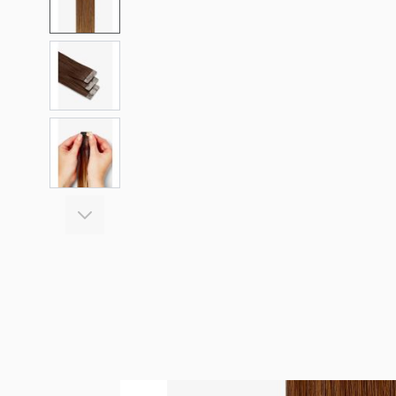
View larger image
View larger image