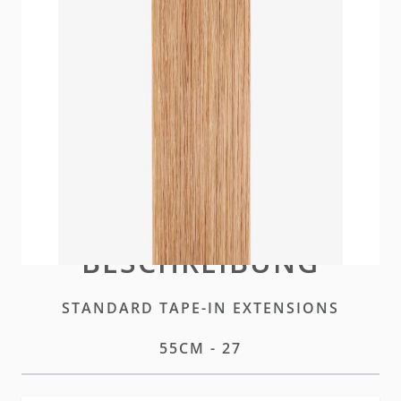
Unsere neuen und verbesserten hairtalk Standard
Tape Extensions bieten denselben diskreten Look
mit optimierter Leistung und höherer Haltbarkeit.
Auf Lager
Bitte
einloggen
oder
ein Konto erstellen
um diesen
Artikel zu kaufen
BESCHREIBUNG
STANDARD TAPE-IN EXTENSIONS
55CM - 27