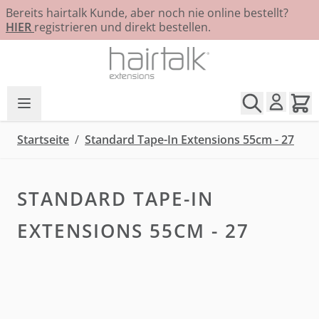
Bereits hairtalk Kunde, aber noch nie online bestellt?
HIER
registrieren und direkt bestellen.
Zum Inhalt springen
Startseite
/
Standard Tape-In Extensions 55cm - 27
STANDARD TAPE-IN
EXTENSIONS 55CM - 27