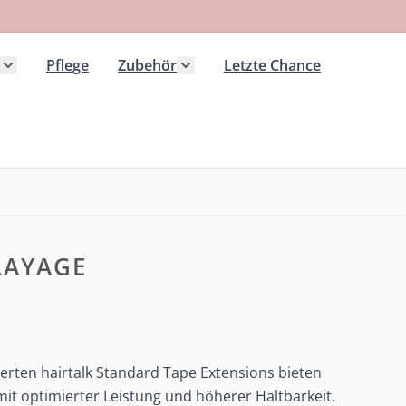
Pflege
Zubehör
Letzte Chance
 Kategorie Extensions anzeigen
Untermenü für Kategorie Haarteile anzeigen
Untermenü für Kategorie Zubeh
LAYAGE
rten hairtalk Standard Tape Extensions bieten
it optimierter Leistung und höherer Haltbarkeit.