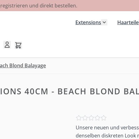
R
registrieren und direkt bestellen.
Extensions
Haarteile
Untermenü für
Mini-Warenkorb umschalten, Warenkorb ist leer
each Blond Balayage
IONS 40CM - BEACH BLOND BA
Unsere neuen und verbesse
denselben diskreten Look m