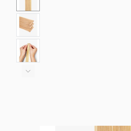
View larger image
View larger image