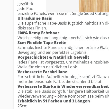
gewährleisten – bei gleichbleibend ultradünnem D
Jede Packung enthält 12 Tapes, ausreichend für 
einzelne Panels, wenn sie mit Single Sided Cuttin
Ultradünne Basis
Die superflache Tape-Basis fügt sich nahtlos an di
diskretes Finish.
100% Remy Echthaar
Weich, seidig und langlebig – verhält sich wie das 
3cm Flexible Tape-Breite
Schmale, leichte Panels ermöglichen präzise Platz
Bewegung und ein perfektes Ergebnis.
Vorgeschichtet & Natürlich Gewellt
Jedes Panel ist vorgesetzt, um mühelos einzublend
Welle für einen natürlichen Look.
Verbesserte Farbbrillanz
Fortschrittliche Aufhelltechnologie schützt Glanz 
mehrdimensionale Farbe, die strahlend bleibt.
Verbesserte Stärke & Wiederverwendbarkeit
Die stabilere Basis sorgt für längere Haltbarkeit 
Wiederverwendung – ohne Kompromisse beim ul
Erhältlich in 51 Farben und 3 Längen
25cm