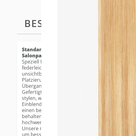
BESCHREIBUNG
STANDARD
Standard Tape-in Extensions - die beliebtest
Salonpartner.
Speziell für feines Haar und eine nahtlose Anwendu
federleichte, ultradünne Basis flach auf der Kopfh
unsichtbares Finish. Die 3cm breite Klebefläche er
Platzierung und gewährleistet natürliche Bewegu
Übergang.
Gefertigt aus 100% Remy Echthaar, lassen sich di
stylen, waschen und pflegen. Die vorgeschichtete
Einblenden und Stylen und verfügen über eine leic
einen besonders realistischen Look. Dank fortschr
behalten die Farben ihren Glanz und ihre Leuchtkr
hochwertiges Erscheinungsbild.
Unsere neuen, verbesserten Tapes wurden in ihrer
um bessere Haltbarkeit und zuverlässige Wieder