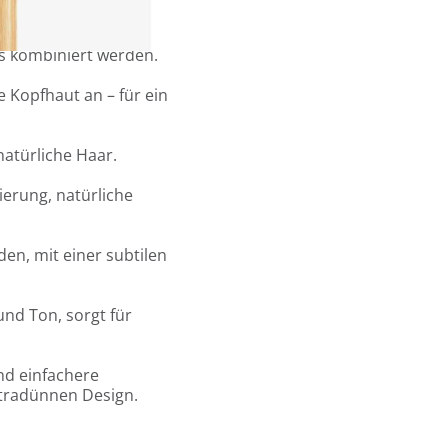
esign.
6 Sandwiches oder 12
gs kombiniert werden.
e Kopfhaut an – für ein
natürliche Haar.
ierung, natürliche
en, mit einer subtilen
und Ton, sorgt für
und einfachere
tradünnen Design.