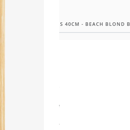
 TAPE-IN EXTENSIONS 40CM - BEACH BLOND 
e Methode unserer
ng entwickelt, liegt die
aut und sorgt so für ein
möglicht eine flexible
ng sowie einen makellosen
e Tapes wie das eigene Haar
n Strähnen erleichtern das
hte natürliche Welle für
ittlicher Aufhelltechnologie
aft für ein dauerhaft
 Struktur weiter optimiert,
verwendung zu