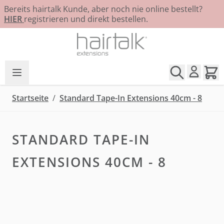
Bereits hairtalk Kunde, aber noch nie online bestellt?
HIER
registrieren und direkt bestellen.
Zum Inhalt springen
Startseite
/
Standard Tape-In Extensions 40cm - 8
STANDARD TAPE-IN
EXTENSIONS 40CM - 8