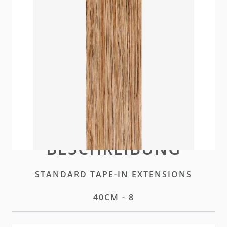
Unsere neuen und verbesserten hairtalk Standard
Tape Extensions bieten denselben diskreten Look
mit optimierter Leistung und höherer Haltbarkeit.
Auf Lager
Bitte
einloggen
oder
ein Konto erstellen
um diesen
Artikel zu kaufen
BESCHREIBUNG
STANDARD TAPE-IN EXTENSIONS
40CM - 8