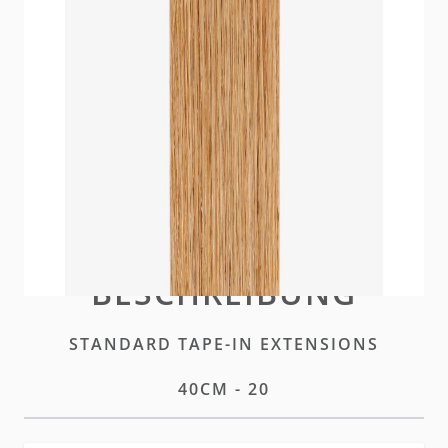
Unsere neuen und verbesserten hairtalk Standard
Tape Extensions bieten denselben diskreten Look
mit optimierter Leistung und höherer Haltbarkeit.
Auf Lager
Bitte
einloggen
oder
ein Konto erstellen
um diesen
Artikel zu kaufen
BESCHREIBUNG
STANDARD TAPE-IN EXTENSIONS
40CM - 20