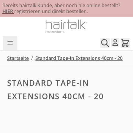
Bereits hairtalk Kunde, aber noch nie online bestellt?
HIER
registrieren und direkt bestellen.
Zum Inhalt springen
Startseite
/
Standard Tape-In Extensions 40cm - 20
STANDARD TAPE-IN
EXTENSIONS 40CM - 20