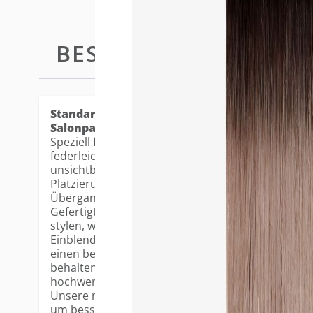
BESCHREIBUNG
STANDARD
Standard Tape-in Extensions - die beliebtest
Salonpartner.
Speziell für feines Haar und eine nahtlose Anwendu
federleichte, ultradünne Basis flach auf der Kopfh
unsichtbares Finish. Die 3cm breite Klebefläche er
Platzierung und gewährleistet natürliche Bewegu
Übergang.
Gefertigt aus 100% Remy Echthaar, lassen sich di
stylen, waschen und pflegen. Die vorgeschichtete
Einblenden und Stylen und verfügen über eine leic
einen besonders realistischen Look. Dank fortschr
behalten die Farben ihren Glanz und ihre Leuchtkr
hochwertiges Erscheinungsbild.
Unsere neuen, verbesserten Tapes wurden in ihrer
um bessere Haltbarkeit und zuverlässige Wieder