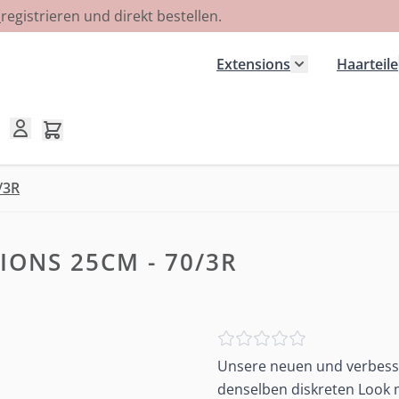
R
registrieren und direkt bestellen.
Extensions
Haarteile
Untermenü für
Mini-Warenkorb umschalten, Warenkorb ist leer
/3R
IONS 25CM - 70/3R
Unsere neuen und verbesse
denselben diskreten Look m