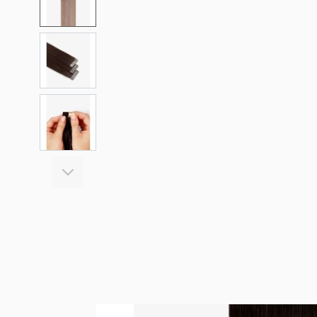
View larger image
View larger image