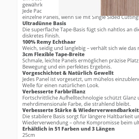
gewährleisten – bei gleichbleibend ultradünnem D
Jede Packung enthält 12 Tapes, ausreichend für 
einzelne Panels, wenn sie mit Single Sided Cuttin
Ultradünne Basis
Die superflache Tape-Basis fügt sich nahtlos an di
diskretes Finish.
100% Remy Echthaar
Weich, seidig und langlebig – verhält sich wie das 
3cm Flexible Tape-Breite
Schmale, leichte Panels ermöglichen präzise Platz
Bewegung und ein perfektes Ergebnis.
Vorgeschichtet & Natürlich Gewellt
Jedes Panel ist vorgesetzt, um mühelos einzublend
Welle für einen natürlichen Look.
Verbesserte Farbbrillanz
Fortschrittliche Aufhelltechnologie schützt Glanz 
mehrdimensionale Farbe, die strahlend bleibt.
Verbesserte Stärke & Wiederverwendbarkeit
Die stabilere Basis sorgt für längere Haltbarkeit 
Wiederverwendung – ohne Kompromisse beim ul
Erhältlich in 51 Farben und 3 Längen
25cm