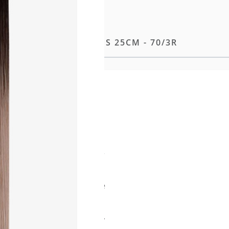
 TAPE-IN EXTENSIONS 25CM - 70/3R
e Methode unserer
ng entwickelt, liegt die
aut und sorgt so für ein
möglicht eine flexible
ng sowie einen makellosen
e Tapes wie das eigene Haar
n Strähnen erleichtern das
hte natürliche Welle für
ittlicher Aufhelltechnologie
aft für ein dauerhaft
 Struktur weiter optimiert,
verwendung zu