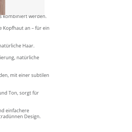
esign.
6 Sandwiches oder 12
gs kombiniert werden.
e Kopfhaut an – für ein
natürliche Haar.
ierung, natürliche
en, mit einer subtilen
und Ton, sorgt für
und einfachere
tradünnen Design.