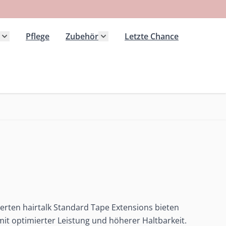
Pflege
Zubehör
Letzte Chance
 Kategorie Extensions anzeigen
Untermenü für Kategorie Haarteile anzeigen
Untermenü für Kategorie Zubeh
rten hairtalk Standard Tape Extensions bieten
it optimierter Leistung und höherer Haltbarkeit.