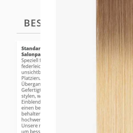
BESCHREIBUNG
STANDARD
Standard Tape-in Extensions - die beliebtest
Salonpartner.
Speziell für feines Haar und eine nahtlose Anwendu
federleichte, ultradünne Basis flach auf der Kopfh
unsichtbares Finish. Die 3cm breite Klebefläche er
Platzierung und gewährleistet natürliche Bewegu
Übergang.
Gefertigt aus 100% Remy Echthaar, lassen sich di
stylen, waschen und pflegen. Die vorgeschichtete
Einblenden und Stylen und verfügen über eine leic
einen besonders realistischen Look. Dank fortschr
behalten die Farben ihren Glanz und ihre Leuchtkr
hochwertiges Erscheinungsbild.
Unsere neuen, verbesserten Tapes wurden in ihrer
um bessere Haltbarkeit und zuverlässige Wieder