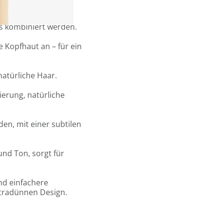
esign.
6 Sandwiches oder 12
gs kombiniert werden.
e Kopfhaut an – für ein
natürliche Haar.
ierung, natürliche
en, mit einer subtilen
und Ton, sorgt für
und einfachere
tradünnen Design.