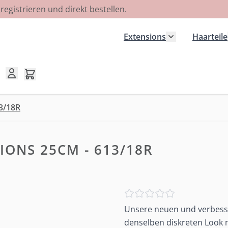
R
registrieren und direkt bestellen.
Extensions
Haarteile
Untermenü für
Mini-Warenkorb umschalten, Warenkorb ist leer
3/18R
IONS 25CM - 613/18R
Unsere neuen und verbesse
denselben diskreten Look m