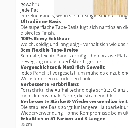
gewährleisten – bei gleichbleibend ultradünnem D
Jede Packung enthält 12 Tapes, ausreichend für 
einzelne Panels, wenn sie mit Single Sided Cuttin
Ultradünne Basis
Die superflache Tape-Basis fügt sich nahtlos an di
diskretes Finish.
100% Remy Echthaar
Weich, seidig und langlebig – verhält sich wie das 
3cm Flexible Tape-Breite
Schmale, leichte Panels ermöglichen präzise Platz
Bewegung und ein perfektes Ergebnis.
Vorgeschichtet & Natürlich Gewellt
Jedes Panel ist vorgesetzt, um mühelos einzublend
Welle für einen natürlichen Look.
Verbesserte Farbbrillanz
Fortschrittliche Aufhelltechnologie schützt Glanz 
mehrdimensionale Farbe, die strahlend bleibt.
Verbesserte Stärke & Wiederverwendbarkeit
Die stabilere Basis sorgt für längere Haltbarkeit 
Wiederverwendung – ohne Kompromisse beim ul
Erhältlich in 51 Farben und 3 Längen
25cm