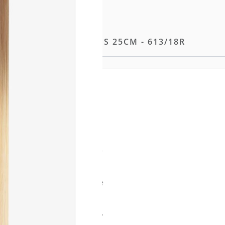
 TAPE-IN EXTENSIONS 25CM - 613/18R
e Methode unserer
ng entwickelt, liegt die
aut und sorgt so für ein
möglicht eine flexible
ng sowie einen makellosen
e Tapes wie das eigene Haar
n Strähnen erleichtern das
hte natürliche Welle für
ittlicher Aufhelltechnologie
aft für ein dauerhaft
 Struktur weiter optimiert,
verwendung zu