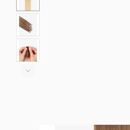
View larger image
View larger image