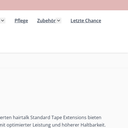
Pflege
Zubehör
Letzte Chance
 Kategorie Extensions anzeigen
Untermenü für Kategorie Haarteile anzeigen
Untermenü für Kategorie Zubeh
rten hairtalk Standard Tape Extensions bieten
it optimierter Leistung und höherer Haltbarkeit.