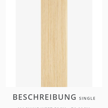
Unsere Single Machine Weft Extensions bieten
weichen Komfort und volle Dichte. Sie sind
individuell zuschneidbar, sodass das Weft Band
intakt bleibt, und eignen sich perfekt für eine
maßgeschneiderte Transformation.
Nicht lieferbar
Bitte
einloggen
oder
ein Konto erstellen
um diesen
Artikel zu kaufen
BESCHREIBUNG
SINGLE