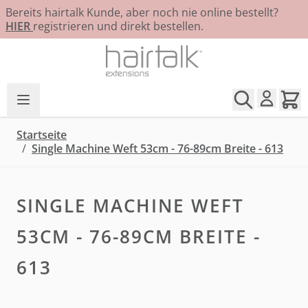
Bereits hairtalk Kunde, aber noch nie online bestellt?
HIER
registrieren und direkt bestellen.
Zum Inhalt springen
Startseite
/
Single Machine Weft 53cm - 76-89cm Breite - 613
SINGLE MACHINE WEFT
53CM - 76-89CM BREITE -
613