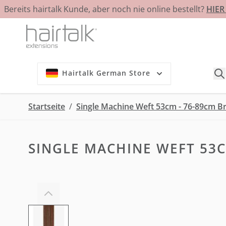
Bereits hairtalk Kunde, aber noch nie online bestellt?
HIE
Zum Inhalt springen
Hairtalk German Store
Startseite
/
Single Machine Weft 53cm - 76-89cm Bre
SINGLE MACHINE WEFT 53CM
View larger image