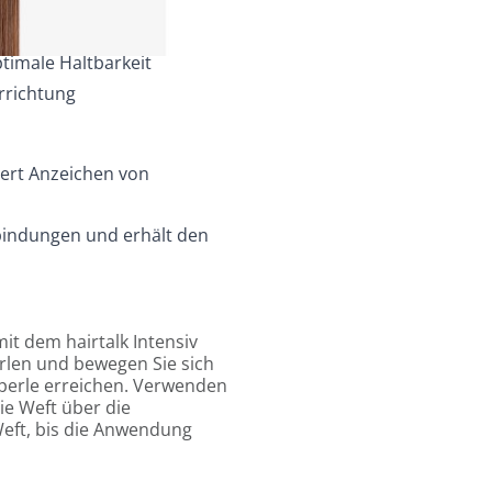
on in das Naturhaar
timale Haltbarkeit
rrichtung
iert Anzeichen von
dbindungen und erhält den
it dem hairtalk Intensiv
rlen und bewegen Sie sich
rperle erreichen. Verwenden
ie Weft über die
Weft, bis die Anwendung