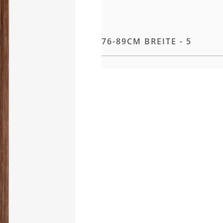
ACHINE WEFT 53CM - 76-89CM BREITE - 5
 Tragekomfort
en der Weft
tigt, je nach gewünschtem
ional Farbring für die