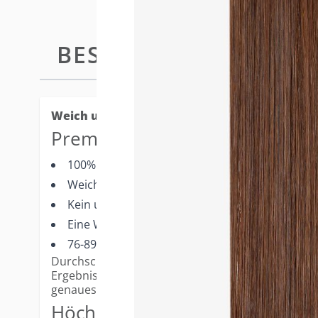
BESCHREIBUNG
SINGLE M
Weich und bequem.
Premium-Merkmale
100% Remy-Echthaar
Weichstes Weft-Band für den komfortabelsten
Kein unerwünschtes Ausfransen beim Schneid
Eine Weft pro Packung
76-89cm Breite
Durchschnittlich werden 1-2 Wefts pro Kopf benö
Ergebnis. Bitte beziehen Sie sich auf Ihren Profess
genaueste Farbrepräsentation.
Höchste Qualität