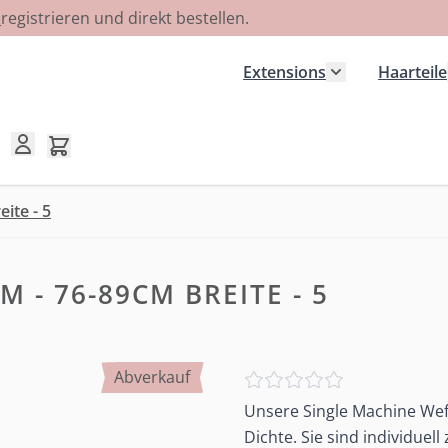
R
registrieren und direkt bestellen.
Extensions
Haarteile
Untermenü für
Mini-Warenkorb umschalten, Warenkorb ist leer
ite - 5
 - 76-89CM BREITE - 5
Abverkauf
Unsere Single Machine Wef
Dichte. Sie sind individuel