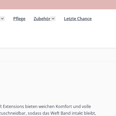
Pflege
Zubehör
Letzte Chance
 Kategorie Extensions anzeigen
Untermenü für Kategorie Haarteile anzeigen
Untermenü für Kategorie Zubeh
t Extensions bieten weichen Komfort und volle
l zuschneidbar, sodass das Weft Band intakt bleibt,