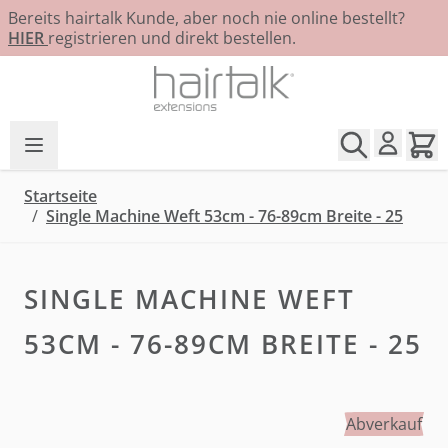
Bereits hairtalk Kunde, aber noch nie online bestellt?
HIER
registrieren und direkt bestellen.
Zum Inhalt springen
Startseite
/
Single Machine Weft 53cm - 76-89cm Breite - 25
SINGLE MACHINE WEFT
53CM - 76-89CM BREITE - 25
Abverkauf