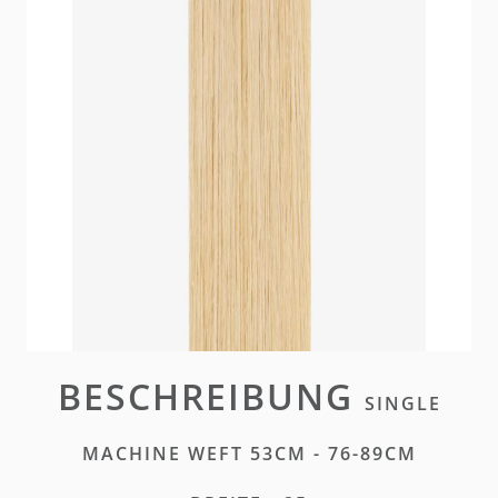
Unsere Single Machine Weft Extensions bieten
weichen Komfort und volle Dichte. Sie sind
individuell zuschneidbar, sodass das Weft Band
intakt bleibt, und eignen sich perfekt für eine
maßgeschneiderte Transformation.
Nicht lieferbar
Bitte
einloggen
oder
ein Konto erstellen
um diesen
Artikel zu kaufen
BESCHREIBUNG
SINGLE
MACHINE WEFT 53CM - 76-89CM