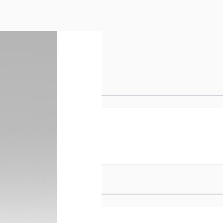
REME 50ML
te Aufbau-Kur - ideal für
erwenden Sie hairtalk
nsions länger „gesund“.