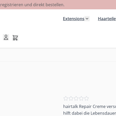
R
registrieren und direkt bestellen.
Extensions
Haarteile
Untermenü für
Mini-Warenkorb umschalten, Warenkorb ist leer
hairtalk Repair Creme vers
hilft dabei die Lebensdaue