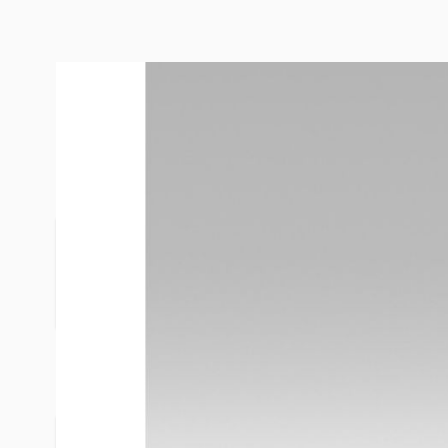
BESCHREIBUNG
REPAIR C
Die hairtalk Repair Creme ist eine hochkonzentrier
stark strapaziertes Eigenhaar und Extensions.
Wirkung:
Vorbeugen ist besser als reparieren! V
Repair Creme und halten Sie Ihre wertvollen Exte
WEITERE INFORMATIONEN