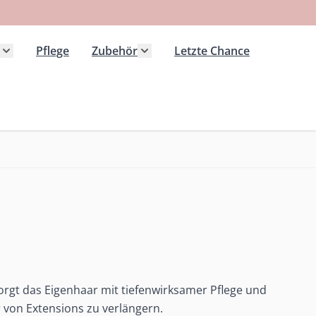
Pflege
Zubehör
Letzte Chance
 Kategorie Extensions anzeigen
Untermenü für Kategorie Haarteile anzeigen
Untermenü für Kategorie Zubeh
orgt das Eigenhaar mit tiefenwirksamer Pflege und
r von Extensions zu verlängern.