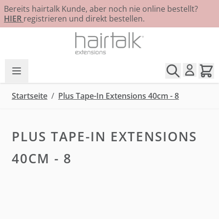
Bereits hairtalk Kunde, aber noch nie online bestellt?
HIER
registrieren und direkt bestellen.
Zum Inhalt springen
Startseite
/
Plus Tape-In Extensions 40cm - 8
PLUS TAPE-IN EXTENSIONS
40CM - 8