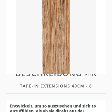
Die hairtalk Plus Tapes vereinen alle Vorteile der
Standard Tapes - mit einem noch unsichtbareren
Finish.
Auf Lager
Bitte
einloggen
oder
ein Konto erstellen
um diesen
Artikel zu kaufen
BESCHREIBUNG
PLUS
TAPE-IN EXTENSIONS 40CM - 8
Entwickelt, um so auszusehen und sich so
anzufühlen, als ob sie direkt aus der