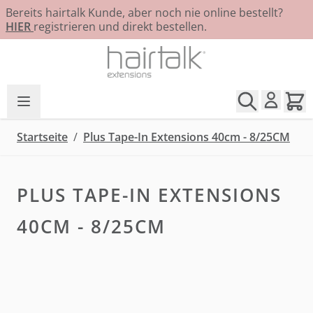
Bereits hairtalk Kunde, aber noch nie online bestellt?
HIER
registrieren und direkt bestellen.
Zum Inhalt springen
Startseite
/
Plus Tape-In Extensions 40cm - 8/25CM
PLUS TAPE-IN EXTENSIONS
40CM - 8/25CM