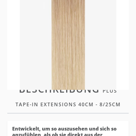
Die hairtalk Plus Tapes vereinen alle Vorteile der
Standard Tapes - mit einem noch unsichtbareren
Finish.
Auf Lager
Bitte
einloggen
oder
ein Konto erstellen
um diesen
Artikel zu kaufen
BESCHREIBUNG
PLUS
TAPE-IN EXTENSIONS 40CM - 8/25CM
Entwickelt, um so auszusehen und sich so
anzufühlen, als ob sie direkt aus der