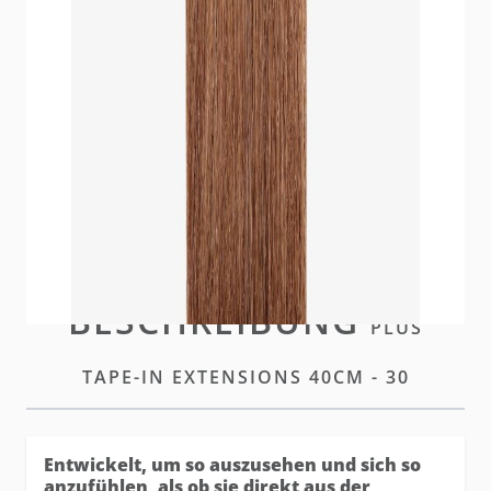
Die hairtalk Plus Tapes vereinen alle Vorteile der
Standard Tapes - mit einem noch unsichtbareren
Finish.
Auf Lager
Bitte
einloggen
oder
ein Konto erstellen
um diesen
Artikel zu kaufen
BESCHREIBUNG
PLUS
TAPE-IN EXTENSIONS 40CM - 30
Entwickelt, um so auszusehen und sich so
anzufühlen, als ob sie direkt aus der