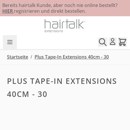
Bereits hairtalk Kunde, aber noch nie online bestellt?
HIER
registrieren und direkt bestellen.
Zum Inhalt springen
Startseite
/
Plus Tape-In Extensions 40cm - 30
PLUS TAPE-IN EXTENSIONS
40CM - 30