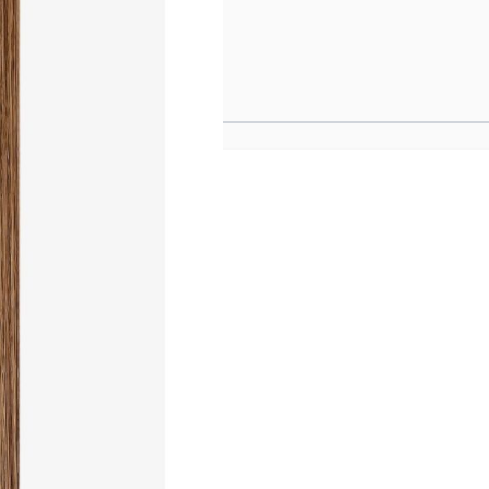
P 06
atziert
bestreifen befestigt
ethod Color Ring für die
 Teil des Kopfes
ualität
werden