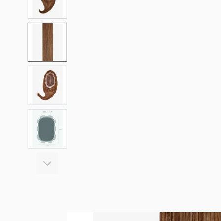
View larger image
View larger image
View larger image