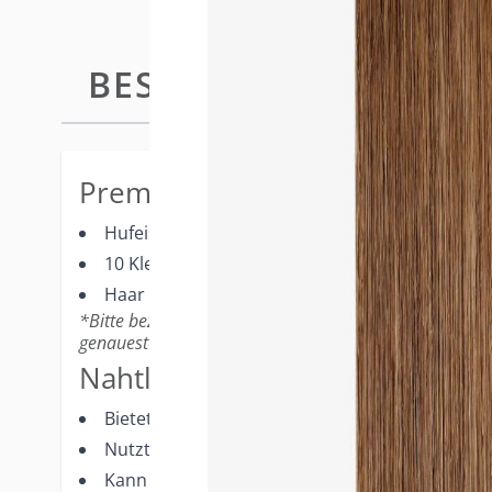
BESCHREIBUNG
MULTI TO
Premium-Merkmale
Hufeisenform
10 Klebestreifen um den Abdeckungsbereich pl
Haar wird durchgezogen und zwischen zwei Kle
*Bitte beziehen Sie sich auf Ihren Professional Multi-M
genaueste Farbrepräsentation.
Nahtlose Ergebnisse
Bietet die größte Gesamtabdeckung am oberen
Nutzt starken Klebstoff und hochwertige Haarq
Kann ohne Entfernung 2-3 Wochen getragen 