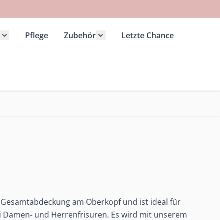
Pflege
Zubehör
Letzte Chance
 Kategorie Extensions anzeigen
Untermenü für Kategorie Haarteile anzeigen
Untermenü für Kategorie Zubeh
e Gesamtabdeckung am Oberkopf und ist ideal für
i Damen- und Herrenfrisuren. Es wird mit unserem