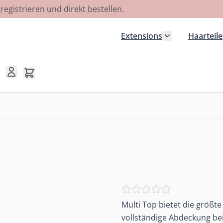
R
registrieren und direkt bestellen.
Extensions
Haarteile
Untermenü für
Mini-Warenkorb umschalten, Warenkorb ist leer
Multi Top bietet die größt
vollständige Abdeckung be