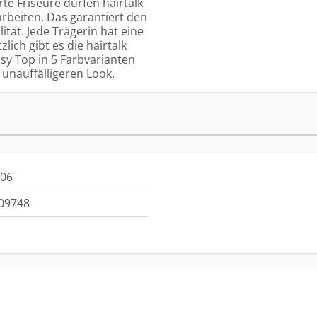
rte Friseure dürfen hairtalk
rbeiten. Das garantiert den
tät. Jede Trägerin hat eine
ich gibt es die hairtalk
sy Top in 5 Farbvarianten
 unauffälligeren Look.
 06
09748