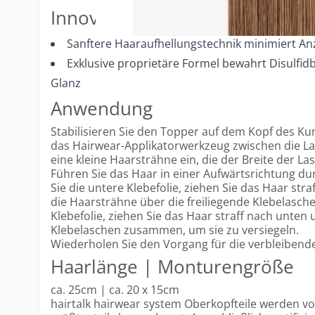
Innovative Technologie
Sanftere Haaraufhellungstechnik minimiert A
Exklusive proprietäre Formel bewahrt Disulfid
Glanz
Anwendung
Stabilisieren Sie den Topper auf dem Kopf des Kun
das Hairwear-Applikatorwerkzeug zwischen die La
eine kleine Haarsträhne ein, die der Breite der L
Führen Sie das Haar in einer Aufwärtsrichtung du
Sie die untere Klebefolie, ziehen Sie das Haar str
die Haarsträhne über die freiliegende Klebelasche
Klebefolie, ziehen Sie das Haar straff nach unten 
Klebelaschen zusammen, um sie zu versiegeln.
Wiederholen Sie den Vorgang für die verbleiben
Haarlänge | Monturengröße
ca. 25cm | ca. 20 x 15cm
hairtalk hairwear system Oberkopfteile werden v